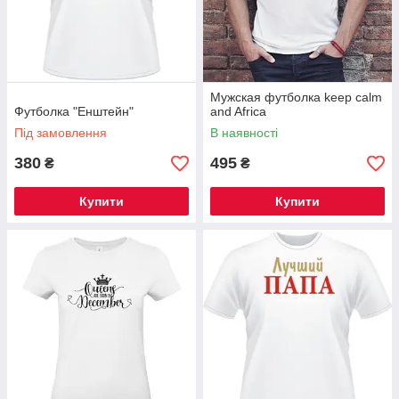
Мужская футболка keep calm
Футболка "Енштейн"
and Africa
Під замовлення
В наявності
380
495
₴
₴
Купити
Купити