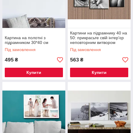
Картини на підрамнику 40 на
Картина на полотні з
50: прикрасьте свій інтер'єр
підрамником 30*40 см
неповторним витвором
мистецтва
Під замовлення
Під замовлення
495
563
₴
₴
Купити
Купити