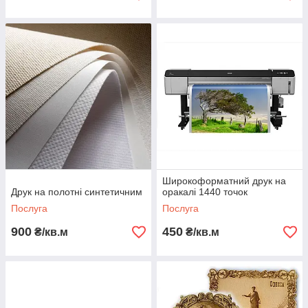
Широкоформатний друк на
Друк на полотні синтетичним
оракалі 1440 точок
Послуга
Послуга
900
450
₴/кв.м
₴/кв.м