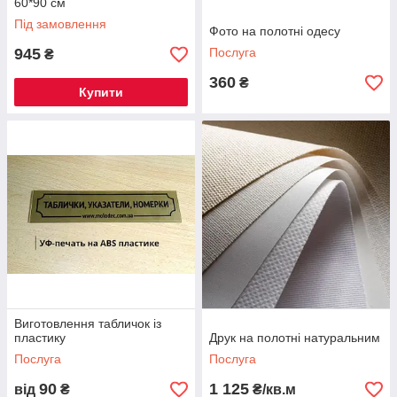
60*90 см
Під замовлення
Фото на полотні одесу
945
Послуга
₴
360
₴
Купити
Виготовлення табличок із
пластику
Друк на полотні натуральним
Послуга
Послуга
90
1 125
від
₴
₴/кв.м