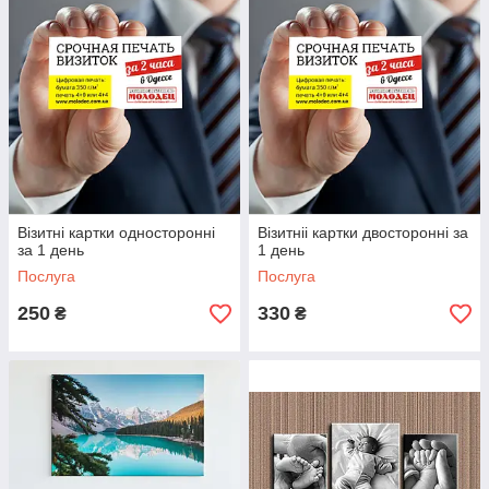
Візитні картки односторонні
Візитніі картки двосторонні за
за 1 день
1 день
Послуга
Послуга
250
330
₴
₴