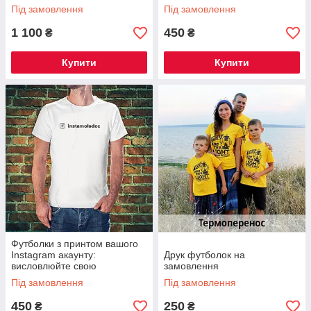
Під замовлення
Під замовлення
1 100
450
₴
₴
Купити
Купити
Футболки з принтом вашого
Instagram акаунту:
Друк футболок на
висловлюйте свою
замовлення
індивідуальність через
Під замовлення
Під замовлення
соціальні мережі
450
250
₴
₴