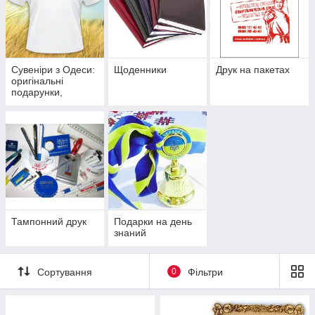
Сувеніри з Одеси:
Щоденники
Друк на пакетах
оригінальні
подарунки,
пов'язані з містом
Одеса
Тампонний друк
Подарки на день
знаний
Сортування
0
Фільтри