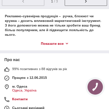
1
/ 3
Рекламно-сувенірна продукція – ручка, блокнот чи
кружка – досить впливовий маркетинговий інструмент.
З його допомогою можна не тільки зробити ваш бренд
більш популярним, але й підвищити лояльність до
нього.
Які сувеніри користуються особливою популярністю, у
Показати все
чому функції подібної продукції, а також скільки часу
займає
друк картин на полотні
та створення інших
аксесуарів?
Про нас
Сувенірна продукція з логотипом: основні функції
Будь-який сувенір із зображенням логотипа вашої
99% позитивних з 88 відгуків за рік
компанії – це насамперед рекламний інструмент. З його
допомогою можна не тільки зробити компанію
Працює з 12.06.2015
популярнішою, а й залучити нових клієнтів.
м. Одеса
До інших функцій, що їх виконує брендована сувенірна
Одеса, Україна
продукція, відносять:
Контакти
Підвищення лояльності клієнтів.
Усі люди люблять подарунки. Сувенірна продукція,
Сьогодні вихідний