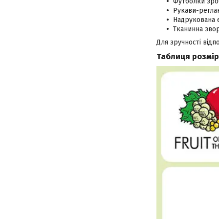
Футболки зро
Рукави-реглан
Надрукована 
Тканинна звор
Для зручності відпо
Таблиця розмір