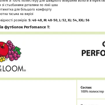
блені зі 100% поліестеру для швидкого вбирання вологи й ефекти
 зі стьобаними деталями по лінії шва
етикетка для більшого комфорту
отна тасьма на вирізі
відності розмірів:
S: 46-48, M: 48-50, L: 52, XL: 54, XXL: 56
ів футболок Perfomance T: