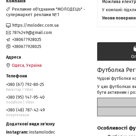
Рекламне об'єднання "МОЛОДЕЦЬ" -
У компанії підк
супермаркет реклами №1
https://molodec.com.ua
7874249@gmail.com
+380677928025
+380677928025
О
Одеса, Україна
Футболка Per
Чудові футболки ко
+380 (67) 792-80-25
У цих футболках ви
Київстар | Viber
бути активним і ро
+380 (95) 147-95-40
Vodafone | Viber
+380 (48) 787-42-49
Інтертелеком
Особливості фут
Instagram
instamolodec