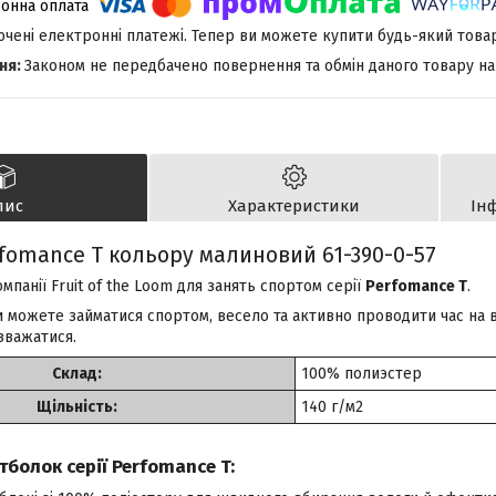
лючені електронні платежі. Тепер ви можете купити будь-який това
Законом не передбачено повернення та обмін даного товару на
пис
Характеристики
Ін
fomance T кольору малиновий 61-390-0-57
мпанії Fruit of the Loom для занять спортом серії
Perfomance T
.
 можете займатися спортом, весело та активно проводити час на в
зважатися.
Склад:
100% полиэстер
Щільність:
140 г/м2
болок серії Perfomance T: