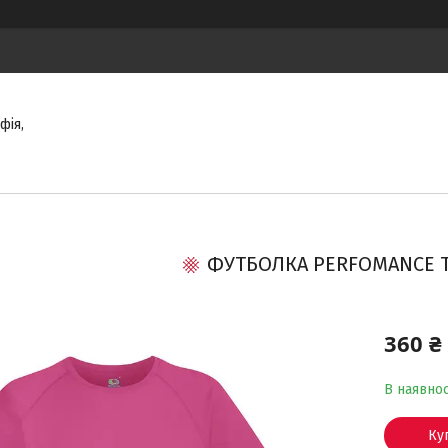
фія,
ФУТБОЛКА PERFOMANCE T 
360 ₴
В наявнос
Ку