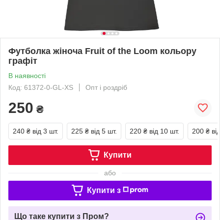
Футболка жіноча Fruit of the Loom кольору
графіт
В наявності
Код: 61372-0-GL-XS
Опт і роздріб
250
₴
240 ₴
від 3 шт.
225 ₴
від 5 шт.
220 ₴
від 10 шт.
200 ₴
ві
Купити
або
Купити з
Що таке купити з Пром?