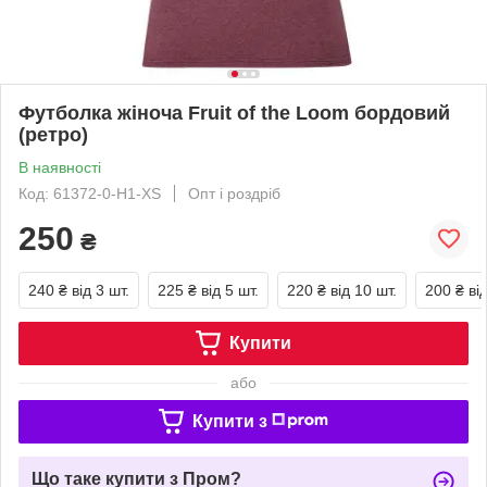
Футболка жіноча Fruit of the Loom бордовий
(ретро)
В наявності
Код: 61372-0-H1-XS
Опт і роздріб
250
₴
240 ₴
від 3 шт.
225 ₴
від 5 шт.
220 ₴
від 10 шт.
200 ₴
ві
Купити
або
Купити з
Що таке купити з Пром?