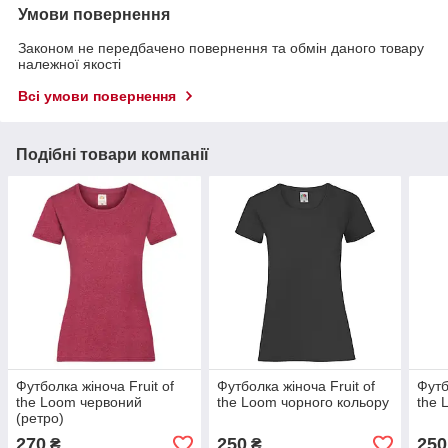
Умови повернення
Законом не передбачено повернення та обмін даного товару
належної якості
Всі умови повернення
Подібні товари компанії
Футболка жіноча Fruit of
Футболка жіноча Fruit of
Футб
the Loom червоний
the Loom чорного кольору
the 
(ретро)
270
250
250
₴
₴