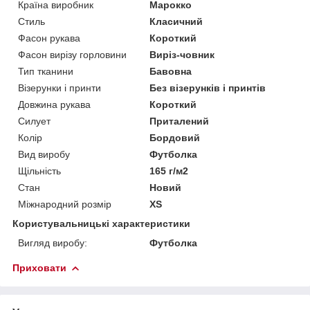
Країна виробник
Марокко
Стиль
Класичний
Фасон рукава
Короткий
Фасон вирізу горловини
Виріз-човник
Тип тканини
Бавовна
Візерунки і принти
Без візерунків і принтів
Довжина рукава
Короткий
Силует
Приталений
Колір
Бордовий
Вид виробу
Футболка
Щільність
165 г/м2
Стан
Новий
Міжнародний розмір
XS
Користувальницькі характеристики
Вигляд виробу:
Футболка
Приховати