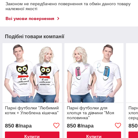
Законом не передбачено повернення та обмін даного товару
належної якості
Всі умови повернення
Подібні товари компанії
Парні футболки "Любимий
Парні футболки для
Парн
котик + Улюблена кішечка"
хлопця та дівчини "Моя
хлоп
половинка"
серц
850
850
850
₴/пара
₴/пара
Купити
Купити