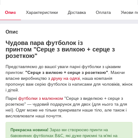
Опис
Характеристики
Доставка
Оплата
Умови п
Опис
Чудова пара футболок із
принтом "Серце з вилкою + серце з
розеткою"
Представляємо до вашої уваги парні футболки з цікавим
принтом:
"Серце з вилкою + серце з розеткою"
. Маючи
власне виробництво з
друку на одязі
, наша компанія
пропонує вам серію футболок із написами для чоловіків, жінок
і дітей.
Парні
футболки з малюнком
"Серце з виделкою + серце з
розеткою" — чудовий подарунок для двох (для нього та для
неї). Одяг може не тільки прикривати наше тіло, але також і
висловлювати наші почуття.
Прекрасна новина!
Зараз ми створюємо принти на
бавовняних футболках B&C, які дуже приємні та м'які на