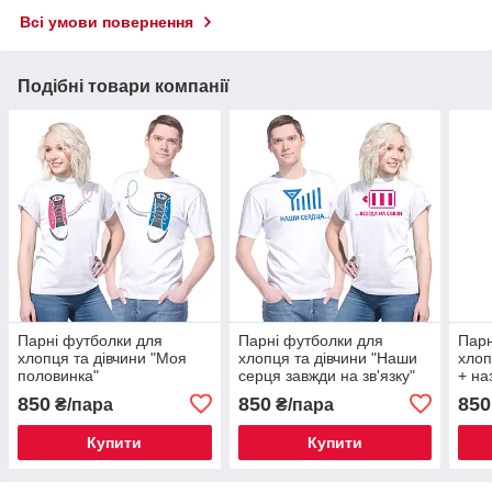
Всі умови повернення
Подібні товари компанії
Парні футболки для
Парні футболки для
Парн
хлопця та дівчини "Моя
хлопця та дівчини "Наши
хлоп
половинка"
серця завжди на зв'язку"
+ на
850
850
850
₴/пара
₴/пара
Купити
Купити