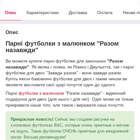
Опис
Характеристики
Доставка
Оплата
Умови п
Опис
Парні футболки з малюнком "Разом
назавжди"
Ви можете купити парні футболки для закоханих
"Разом
назавжди"
. Як вилка і ложка, як Ромео і Джульєтта, так і парні
футболки для двох "Завжди разом" - вони завжди разом.
Купіть якісні бавовняні футболки для двох і таким чином ви
зможете висловити свої щирі почуття один до одного.
Парні
футболки з малюнком
"Разом назавжди" - відмінний
подарунок для двох (для нього і для неї). Одяг може не тільки
прикривати наше тіло, але також і виражати наші почуття.
Прекрасная новость!
Сейчас мы создаем рисунки на
хлопковых футболках B&C, которые очень приятные и мягкие
на ощупь. Такие футболки ОЧЕНЬ приятные для ежедневной
носки. Весьма рекомендуем!