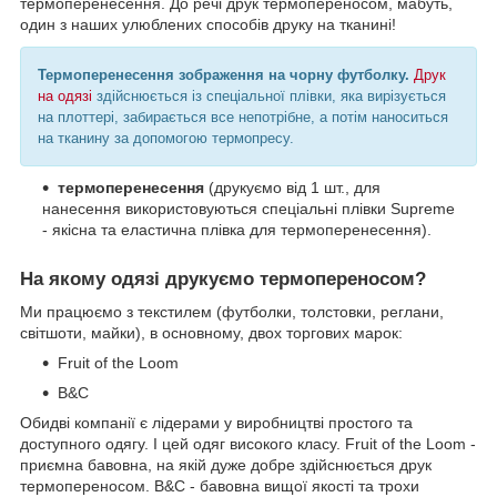
термоперенесення. До речі друк термопереносом, мабуть,
один з наших улюблених способів друку на тканині!
Термоперенесення зображення на чорну футболку.
Друк
на одязі
здійснюється із спеціальної плівки, яка вирізується
на плоттері, забирається все непотрібне, а потім наноситься
на тканину за допомогою термопресу.
термоперенесення
(друкуємо від 1 шт., для
нанесення використовуються спеціальні плівки Supreme
- якісна та еластична плівка для термоперенесення).
На якому одязі друкуємо термопереносом?
Ми працюємо з текстилем (футболки, толстовки, реглани,
світшоти, майки), в основному, двох торгових марок:
Fruit of the Loom
B&C
Обидві компанії є лідерами у виробництві простого та
доступного одягу. І цей одяг високого класу. Fruit of the Loom -
приємна бавовна, на якій дуже добре здійснюється друк
термопереносом. B&C - бавовна вищої якості та трохи