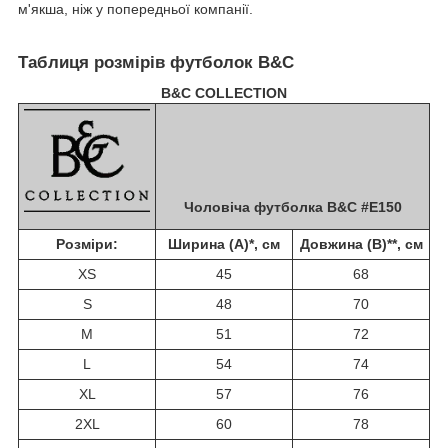
м'якша, ніж у попередньої компанії.
Таблиця розмірів футболок B&C
B&C COLLECTION
Чоловіча футболка B&C #E150
Розміри:
Ширина (A)*, см
Довжина (B)**, см
XS
45
68
S
48
70
M
51
72
L
54
74
XL
57
76
2XL
60
78