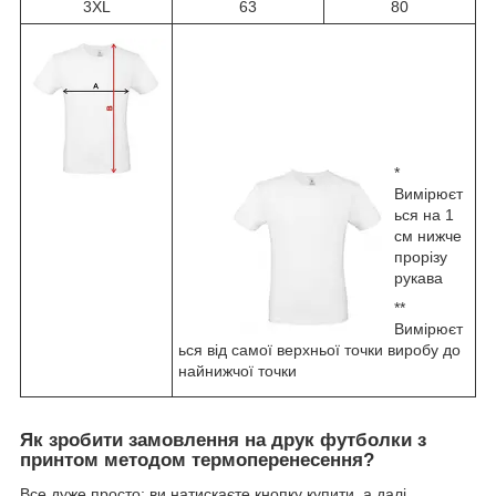
3XL
63
80
*
Вимірюєт
ься на 1
см нижче
прорізу
рукава
**
Вимірюєт
ься від самої верхньої точки виробу до
найнижчої точки
Як зробити замовлення на друк футболки з
принтом методом термоперенесення?
Все дуже просто: ви натискаєте кнопку купити, а далі