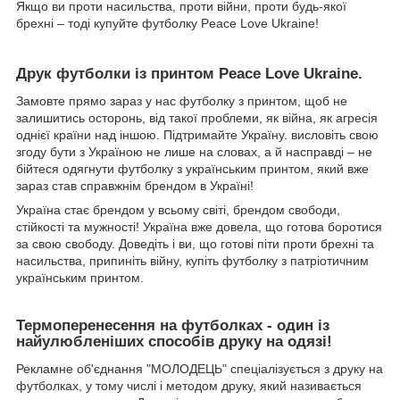
Якщо ви проти насильства, проти війни, проти будь-якої
брехні – тоді купуйте футболку Peace Love Ukraine!
Друк футболки із принтом Peace Love Ukraine.
Замовте прямо зараз у нас футболку з принтом, щоб не
залишитись осторонь, від такої проблеми, як війна, як агресія
однієї країни над іншою. Підтримайте Україну. висловіть свою
згоду бути з Україною не лише на словах, а й насправді – не
бійтеся одягнути футболку з українським принтом, який вже
зараз став справжнім брендом в Україні!
Україна стає брендом у всьому світі, брендом свободи,
стійкості та мужності! Україна вже довела, що готова боротися
за свою свободу. Доведіть і ви, що готові піти проти брехні та
насильства, припиніть війну, купіть футболку з патріотичним
українським принтом.
Термоперенесення на футболках - один із
найулюбленіших способів друку на одязі!
Рекламне об'єднання "МОЛОДЕЦЬ" спеціалізується з друку на
футболках, у тому числі і методом друку, який називається