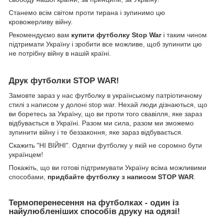
Станемо всім світом проти тирана і зупинимо цю
кровожерливу війну.
Рекомендуємо вам
купити футболку Stop War
і таким чином
підтримати Україну і зробити все можливе, щоб зупинити цю
не потрібну війну в нашій країні.
Друк футболки STOP WAR!
Замовте зараз у нас футболку в українському патріотичному
стилі з написом у долоні stop war. Нехай люди дізнаються, що
ви боретесь за Україну, що ви проти того свавілля, яке зараз
відбувається в Україні. Разом ми сила, разом ми зможемо
зупинити війну і те беззаконня, яке зараз відбувається.
Скажить "НІ ВІЙНІ". Одягни футболку у якій не соромно бути
українцем!
Покажіть, що ви готові підтримувати Україну всіма можливими
способами,
придбайте футболку з написом STOP WAR
.
Термоперенесення на футболках - один із
найулюбленіших способів друку на одязі!