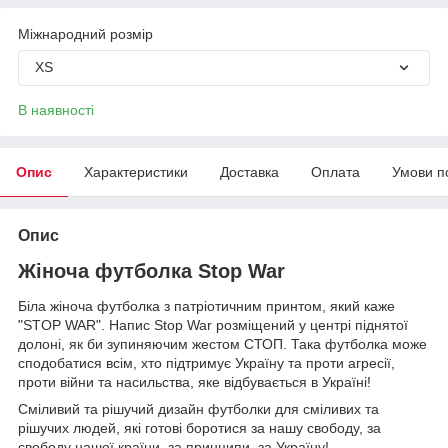
Міжнародний розмір
XS
В наявності
Опис
Характеристики
Доставка
Оплата
Умови п
Опис
Жіноча футболка Stop War
Біла жіноча футболка з патріотичним принтом, який каже
"STOP WAR". Напис Stop War розміщений у центрі піднятої
долоні, як би зупиняючим жестом СТОП. Така футболка може
сподобатися всім, хто підтримує Україну та проти агресії,
проти війни та насильства, яке відбувається в Україні!
Сміливий та рішучий дизайн футболки для сміливих та
рішучих людей, які готові боротися за нашу свободу, за
свободу нашої країни, за принципи, за Україну!