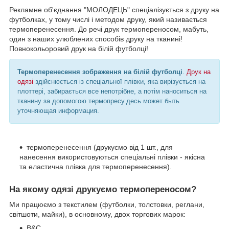
Рекламне об'єднання "МОЛОДЕЦЬ" спеціалізується з друку на
футболках, у тому числі і методом друку, який називається
термоперенесення. До речі друк термопереносом, мабуть,
один з наших улюблених способів друку на тканині!
Повнокольоровий друк на білій футболці!
Термоперенесення зображення на білій футболці
.
Друк на
одязі
здійснюється із спеціальної плівки, яка вирізується на
плоттері, забирається все непотрібне, а потім наноситься на
тканину за допомогою термопресу.десь может быть
уточняющая информация.
термоперенесення (друкуємо від 1 шт., для
нанесення використовуються спеціальні плівки - якісна
та еластична плівка для термоперенесення).
На якому одязі друкуємо термопереносом?
Ми працюємо з текстилем (футболки, толстовки, реглани,
світшоти, майки), в основному, двох торгових марок:
B&C