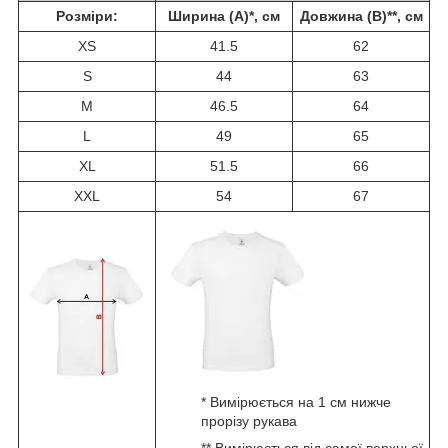
Розміри:
Ширина (A)*, см
Довжина (B)**, см
XS
41.5
62
S
44
63
M
46.5
64
L
49
65
XL
51.5
66
XXL
54
67
* Вимірюється на 1 см нижче
прорізу рукава