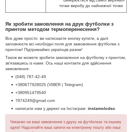
** Вимірюється від самої верхньої
точки виробу до найнижчої точки
Як зробити замовлення на друк футболки з
принтом методом термоперенесення?
Все дуже просто: ви натискаєте кнопку купити, а далі
заповнюєте всі необхідні поля для замовлення футболки з
принтом! Підтримаймо українців разом!
Також ви можете зробити замовлення на футболку з принтом,
зв'язавшись із нами. Ось наші контакти для здійснення
замовлення:
(048) 787-42-49
+380677928025 (VIBER | Telegram)
+380951479540
7874249@gmail.com
написати нам у директ на Інстаграм:
instamolodec
Чекаємо на ваші замовлення з друку на футболках та іншому
одязі! Надсилайте ваші запити на електронну пошту або наші