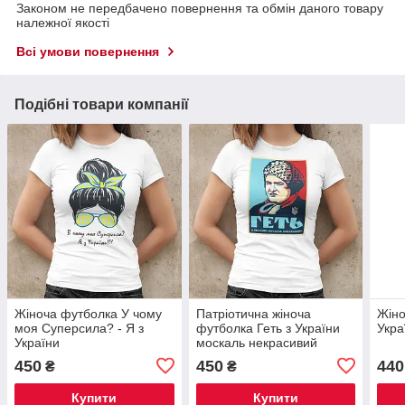
Законом не передбачено повернення та обмін даного товару
належної якості
Всі умови повернення
Подібні товари компанії
Жіноча футболка У чому
Патріотична жіноча
Жіно
моя Суперсила? - Я з
футболка Геть з України
Укра
України
москаль некрасивий
450
450
440
₴
₴
Купити
Купити