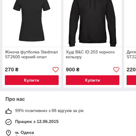
Жіноча футболка Stedman
Худі B&C ID.203 чорного
Дитя
ST2600 чорний опал
кольору
ST2
270
900
220
₴
₴
Купити
Купити
Про нас
99% позитивних з 88 відгуків за рік
Працює з 12.06.2015
м. Одеса