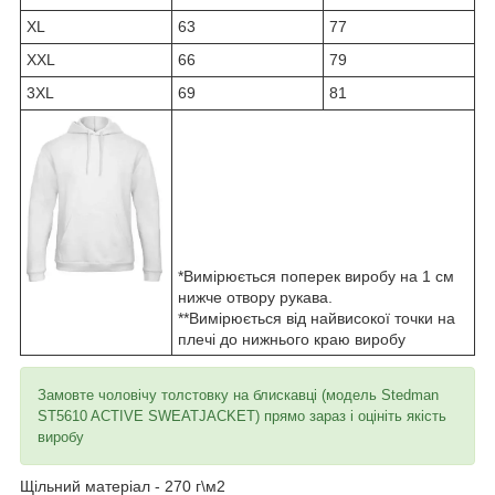
XL
63
77
XXL
66
79
3XL
69
81
*Вимірюється поперек виробу на 1 см
нижче отвору рукава.
**Вимірюється від найвисокої точки на
плечі до нижнього краю виробу
Замовте чоловічу толстовку на блискавці (модель Stedman
ST5610 ACTIVE SWEATJACKET) прямо зараз і оцініть якість
виробу
Щільний матеріал - 270 г\м2