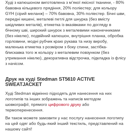
Худі з капюшоном виготовлена ​​з м'якої якісної тканини, - 80%
бавовна кільцевого прядіння, 20% поліестер; для кольору
GYH (сірий меланж) – 70% бавовна, 30% поліестер. Бічні шви,
передні кишені, металеві петлі для шнурка (без вмісту
шкідливих металів), етикетка із вказівками по догляду в
бічному шві, широкий шнурок з металевими наконечниками
(без нікелю), подвійний капюшон, внутрішня планка, обробка
горловини, модні рубчик краю рукава та низу виробу,
маленька етикетка з розміром з боку спини, застібка-
блискавка того ж кольору з металевим повзунком (без
утримання нікелю), декоративна відстрочка, підкладка із флісу
з начісом.
Друк на худі Stedman ST5610 ACTIVE
SWEATJACKET
Худі Stedman відмінно підходять для нанесення на них
логотипів та інших зображень та написів методом
шовкографії, прямого
цифрового друку
або
термоперенесення.
Ви також можете замовити у нас послугу нанесення логотипу
на цей одяг або будь-який інший текстиль, представлений на
нашому сайті!