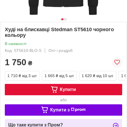
Худі на блискавці Stedman ST5610 чорного
кольору
В наявності
Код: ST5610-BLO-S
Опт і роздріб
1 750
₴
1 710 ₴
від 3 шт.
1 665 ₴
від 5 шт.
1 620 ₴
від 10 шт.
1 6
Купити
або
Купити з
Що таке купити з Пром?