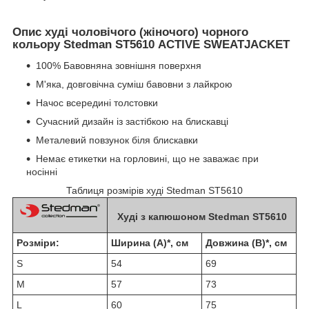
Опис худі чоловічого (жіночого) чорного
кольору Stedman ST5610 ACTIVE SWEATJACKET
100% Бавовняна зовнішня поверхня
М'яка, довговічна суміш бавовни з лайкрою
Начос всередині толстовки
Сучасний дизайн із застібкою на блискавці
Металевий повзунок біля блискавки
Немає етикетки на горловині, що не заважає при
носінні
Таблиця розмірів худі Stedman ST5610
Худі з капюшоном Stedman ST5610
Розміри:
Ширина (A)*, см
Довжина (B)*, см
S
54
69
M
57
73
L
60
75