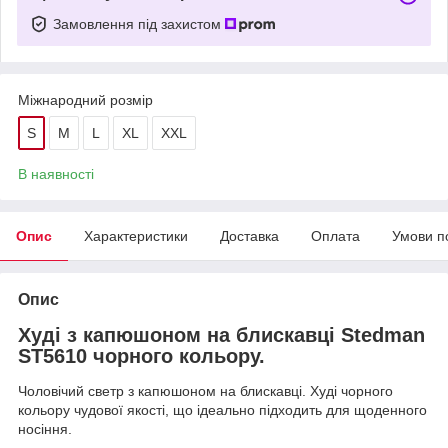
Замовлення під захистом
Міжнародний розмір
S
M
L
XL
XXL
В наявності
Опис
Характеристики
Доставка
Оплата
Умови п
Опис
Худі з капюшоном на блискавці Stedman
ST5610 чорного кольору.
Чоловічий светр з капюшоном на блискавці. Худі чорного
кольору чудової якості, що ідеально підходить для щоденного
носіння.