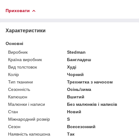
Приховати
Характеристики
Основні
Виробник
Stedman
Країна виробник
Бангладеш
Вид толстовок
Худі
Колір
Чорний
Тип тканини
Трехнитка з начосом
Сезонність
Осінь/зима
Капюшон
Вшитий
Малюнки і написи
Без малюнків і написів
Стан
Новий
Міжнародний розмір
S
Сезон
Всесезонний
Наявність капюшона
Так