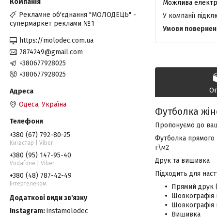
Рекламне об'єднання "МОЛОДЕЦЬ" -
У компанії підк
супермаркет реклами №1
https://molodec.com.ua
7874249@gmail.com
+380677928025
+380677928025
О
Одеса, Україна
Футболка жіно
Пропонуємо до вашо
+380 (67) 792-80-25
Футболка прямого к
Київстар | Viber
г\м2
+380 (95) 147-95-40
Друк та вишивка
Vodafone | Viber
Підходить для наст
+380 (48) 787-42-49
Інтертелеком
Прямий друк 
Шовкографія 
Шовкографія 
Instagram
instamolodec
Вишивка