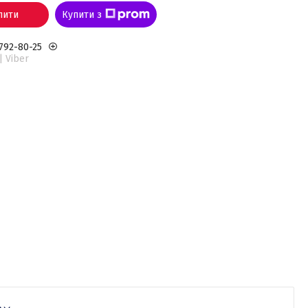
пити
Купити з
 792-80-25
| Viber