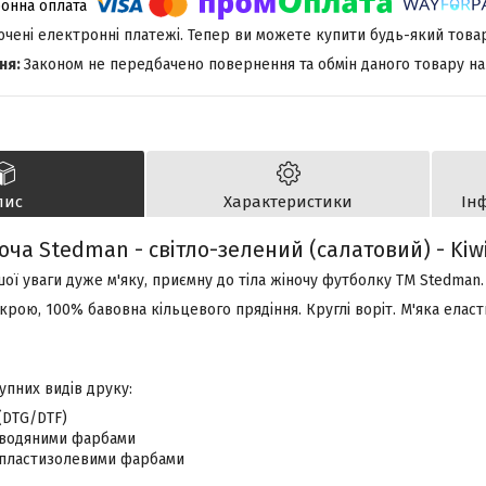
лючені електронні платежі. Тепер ви можете купити будь-який това
Законом не передбачено повернення та обмін даного товару на
пис
Характеристики
Ін
ча Stedman - світло-зелений (салатовий) - Kiwi
ї уваги дуже м'яку, приємну до тіла жіночу футболку TM Stedman.
рою, 100% бавовна кільцевого прядіння. Круглі воріт. М'яка еласт
упних видів друку:
(DTG/DTF)
водяними фарбами
пластизолевими фарбами