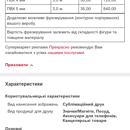
ПВХ 4 мм
3,0 м
30,00
720,00
ПВХ 5 мм
3,0 м
35,00
840,00
Додатково можливе фрезерування (контурне порізування)
вашого виробу.
Вартість фрезерування залежить від складності фігури та
товщини матеріалу.
Супермаркет реклами
Прекрасно
рекомендує Вам
ознайомитися з усіма
нашими послугами
.
Приховати
Характеристики
Користувальницькі характеристики
Вид нанесення зображень
Сублімаційний друк
Вид продукції для друку
Значки/Магніти, Посуд,
Аксесуари для телефонів,
Канцелярські товари
Основні