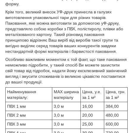
форму.
Крім того, великий внесок УФ-друк принесла в галузях
виготовлення упаковильної тари для різних товарів.
Паковання, яке можна виготовити за допомогою уФ-друку,
представляло собою коробки з ПВХ, полістиролу, плівки або
металізованого картону. Такий різновид паковання
принципово відрізняє Ваш виріб від виробів такої групи та
вигідно виділяє серед товарів ваших конкурентів завдяки
нестандартній формі матеріалів і барвистості паковання.
Особливо важливим моментом є той факт, що таке паковання
неможливо підробити, у такий спосіб Ви можете захистити
свій товар від підробок, надати йому ексклюзивний закінчений
вигляд і змусити споживачів із великою цікавістю поставитися
до вашої продукції.
Найменування
MAX ширина
Цена, у.е.
Цена, грн.
матеріалу:
матеріалу
за 1 м²
за 1 м²
ПВХ 1 мм
3,0 м
16,00
384,00
ПВХ 2 мм
3,0 м
20,00
480,00
ПВХ 3 мм
3,0 м
25,00
600,00