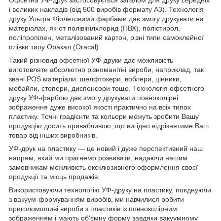
Офсетна УФ-друк застосовується загалом для друку середніх
і великих накладів (від 500 виробів формату А3). Технологія
друку Ультра Фіолетовими фарбами дає змогу друкувати на
матеріалах, як-от полівінілхлорид (ПВХ), полістирол,
поліпропілен, металізований картон, різні типи самоклейної
плівки типу Оракал (Oracal).
Такий різновид офсетної УФ-друки дає можливість
виготовляти абсолютно різноманітні вироби, наприклад, так
звані POS матеріали: шелфтокери, воблери, цінники,
мобайли, стопери, диспенсори тощо. Технологія офсетного
друку УФ-фарбою дає змогу друкувати повноколірні
зображення дуже високої якості практично на всіх типах
пластику. Точні градієнти та кольори можуть зробити Вашу
продукцію досить привабливою, що вигідно відрізнятиме Ваш
товар від інших виробників.
УФ-друк на пластику — це новий і дуже перспективний наш
напрям, який ми прагнемо розвивати, надаючи нашим
замовникам можливість ексклюзивного оформлення своєї
продукції та місць продажів.
Використовуючи технологію УФ-друку на пластику, поєднуючи
з вакуум-формуванням виробів, ми навчилися робити
приголомшливі вироби з пластиків із повноколірним
зображенням і мають об'ємну форму завдяки вакуумному