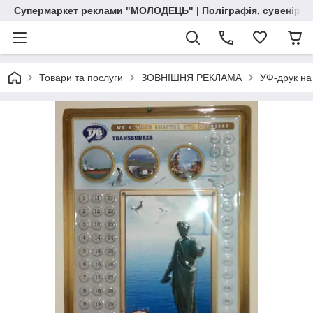
Супермаркет реклами "МОЛОДЕЦЬ" | Поліграфія, сувенірна 
Товари та послуги
ЗОВНІШНЯ РЕКЛАМА
УФ-друк на