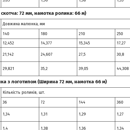
3,05
1,50
1,38
1,33
котча: 72 мм, намотка ролика: 66 м)
Довжина малюнка, мм
140
180
210
250
12,452
14,377
15,345
17,27
21,142
24,607
27,5
30,8
29,821
35,2
39,05
44,308
чка з логотипом (Ширина 72 мм, намотка 66 м)
Кількість роликів, шт.
36
72
144
360
1,34
1,31
1,29
1,27
1,4
1,38
1,36
1,34