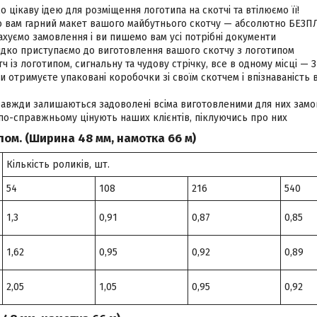
 цікаву ідею для розміщення логотипа на скотчі та втілюємо її!
 вам гарний макет вашого майбутнього скотчу — абсолютно БЕЗП
уємо замовлення і ви пишемо вам усі потрібні документи
дко приступаємо до виготовлення вашого скотчу з логотипом
ч із логотипом, сигнальну та чудову стрічку, все в одному місці —
ви отримуєте упаковані коробочки зі своїм скотчем і впізнаваність
 завжди залишаються задоволені всіма виготовленими для них зам
по-справжньому цінують наших клієнтів, піклуючись про них
пом. (Ширина 48 мм, намотка 66 м)
Кількість роликів, шт.
54
108
216
540
1,3
0,91
0,87
0,85
1,62
0,95
0,92
0,89
2,05
1,05
0,95
0,92