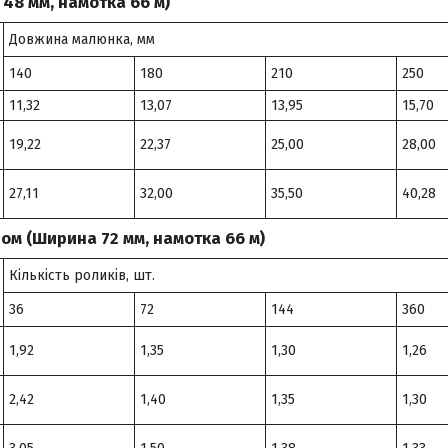
48 мм, намотка 66 м)
Довжина малюнка, мм
140
180
210
250
11,32
13,07
13,95
15,70
19,22
22,37
25,00
28,00
27,11
32,00
35,50
40,28
пом (Ширина 72 мм, намотка 66 м)
Кількість роликів, шт.
36
72
144
360
1,92
1,35
1,30
1,26
2,42
1,40
1,35
1,30