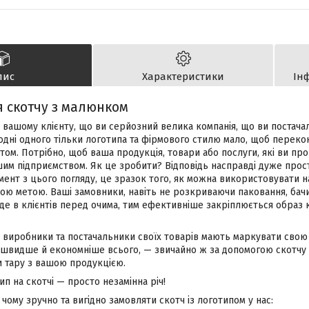
пис
Характеристики
Ін
 скотчу з малюнком
 вашому клієнту, що ви серйозний велика компанія, що ви постача
одні одного тільки логотипа та фірмового стилю мало, щоб перекон
том. Потрібно, щоб ваша продукція, товари або послуги, які ви про
им підприємством. Як це зробити? Відповідь насправді дуже прост
ент з цього погляду, це зразок того, як можна використовувати н
ою метою. Ваші замовники, навіть не розкриваючи паковання, бач
де в клієнтів перед очима, тим ефективніше закріплюється образ к
сі виробники та постачальники своїх товарів мають маркувати свою
 швидше й економніше всього, — звичайно ж за допомогою скотчу 
 тару з вашою продукцією.
ип на скотчі — просто незамінна річ!
чому зручно та вигідно замовляти скотч із логотипом у нас: