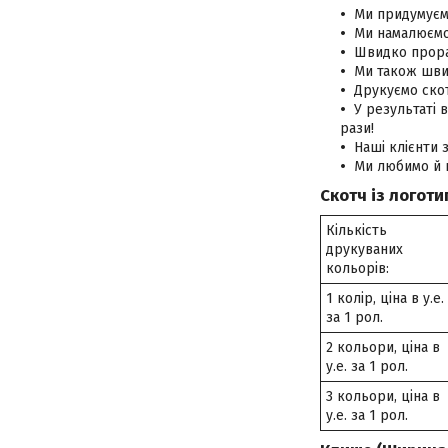
Ми придумуємо
Ми намалюємо
Швидко прорах
Ми також шви
Друкуємо скот
У результаті 
рази!
Наші клієнти
Ми любимо й 
Скотч із логоти
Кількість
друкуваних
кольорів:
1 колір, ціна в у.е.
за 1 рол.
2 кольори, ціна в
у.е. за 1 рол.
3 кольори, ціна в
у.е. за 1 рол.