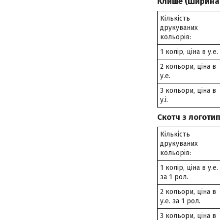
Клише (Ширина 
Кількість
друкуваних
кольорів:
1 колір, ціна в у.е.
2 кольори, ціна в
у.е.
3 кольори, ціна в
у.і.
Скотч з логоти
Кількість
друкуваних
кольорів:
1 колір, ціна в у.е.
за 1 рол.
2 кольори, ціна в
у.е. за 1 рол.
3 кольори, ціна в