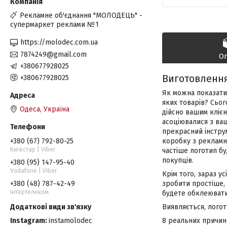
Рекламне об'єднання "МОЛОДЕЦЬ" -
супермаркет реклами №1
https://molodec.com.ua
7874249@gmail.com
О
+380677928025
Виготовлення
+380677928025
Як можна показати
яких товарів? Сьог
Одеса, Україна
дійсно вашим клієн
асоціювалися з ваш
прекрасний інструм
+380 (67) 792-80-25
коробку з рекламн
Київстар | Viber
частіше логотип бу
покупців.
+380 (95) 147-95-40
Vodafone | Viber
Крім того, зараз у
+380 (48) 787-42-49
зробити простіше,
Інтертелеком
будете обклеювати
Виявляється, логот
Instagram
instamolodec
8 реальних причин 