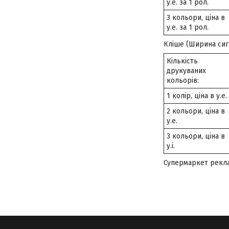
у.е. за 1 рол.
3 кольори, ціна в
у.е. за 1 рол.
Кліше (Ширина сигн
Кількість
друкуваних
кольорів:
1 колір, ціна в у.е.
2 кольори, ціна в
у.е.
3 кольори, ціна в
у.і.
Супермаркет рекл