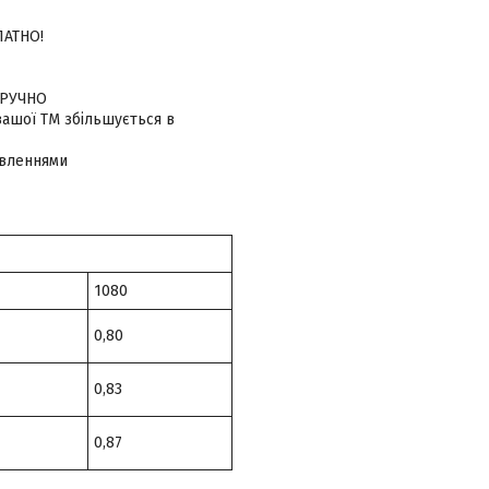
ЛАТНО!
 ЗРУЧНО
 вашої ТМ збільшується в
овленнями
1080
0,80
0,83
0,87