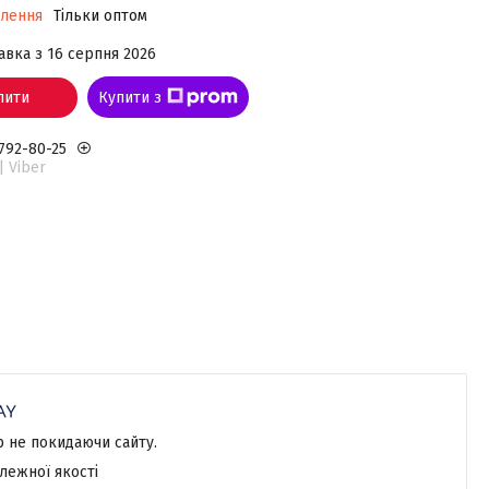
влення
Тільки оптом
авка з 16 серпня 2026
пити
Купити з
 792-80-25
| Viber
р не покидаючи сайту.
лежної якості