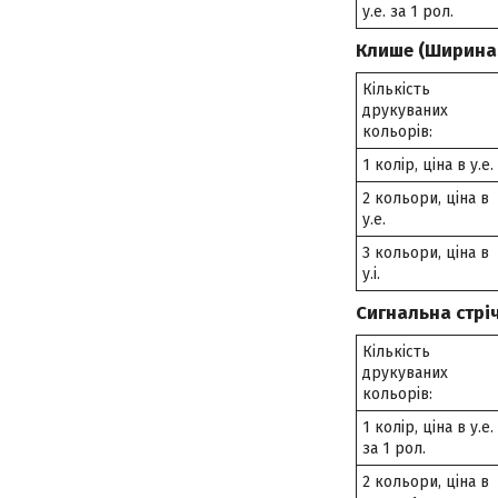
у.е. за 1 рол.
Клише (Ширина с
Кількість
друкуваних
кольорів:
1 колір, ціна в у.е.
2 кольори, ціна в
у.е.
3 кольори, ціна в
у.і.
Сигнальна стрі
Кількість
друкуваних
кольорів:
1 колір, ціна в у.е.
за 1 рол.
2 кольори, ціна в