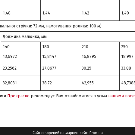
1,48
1,44
1,42
1,40
альної стрічки: 72 мм, намотування ролика: 100 м)
Довжина малюнка, мм
140
180
210
250
13,6972
15,8147
16,8795
18,997
23,2562
27,0677
30,25
33,88
32,8031
38,72
42,955
48,738
ами
Прекрасно
рекомендує Вам ознайомитися з усіма
нашими посл
Сайт створений на маркетплейсі
Prom.ua