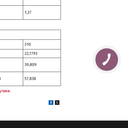
1,37
310
22,1793
39,809
8
57,838
угами
.