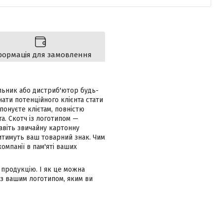
формація для замовлення
льник або дистриб'ютор будь-
ати потенційного клієнта стати
понуєте клієтам, повністю
а. Скотч із логотипом —
авіть звичайну картонну
итимуть ваш товарний знак. Чим
омпанії в пам'яті ваших
 продукцію. І як це можна
з вашим логотипом, яким ви