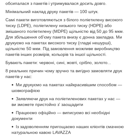
обсипалася з пакетів і утримувалася досить довго.
Мінімальний наклад друку пакетів — 100 штук.
Самі пакети виготовляються з білого поліетилену високого
тиску (LDPE), поліетилену низького тиску (HDPE) або
змішаного поліетилену (MDPE) щільністю від 50 до 95 мкм.
Для збільшення об'єму пакета внизу є донна закладка. Ми
друкуємо на пакетах високого тиску (гладкі нешурші),
щільністю 50 мкм. Під замовлення можливе виробництво
пакетів інших розмірів, кольорів та іншої щільності.
Бувають пакети: червоні, сині, жовті, срібло, золото...
8 реальних причин чому зручно та вигідно замовляти друк
пакетів у нас:
Ми друкуємо на пакетах найкрасивішим способом —
шовкографією
Заявляючи друк на поліетиленових пакетах у нас —
ви зможете пристойно з' заощадити
Працюємо офіційно — виписуємо всі необхідні
документи
Із задоволенням пригощаємо наших клієнтів смачною
натуральною кавою LAVAZZA