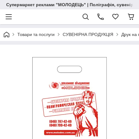
Супермаркет реклами "МОЛОДЕЦЬ" | Поліграфія, сувенірна 
Товари та послуги
СУВЕНІРНА ПРОДУКЦІЯ
Друк на 