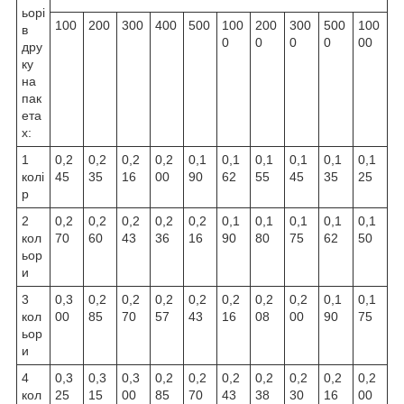
ьорі
100
200
300
400
500
100
200
300
500
100
в
0
0
0
0
00
дру
ку
на
пак
ета
х:
1
0,2
0,2
0,2
0,2
0,1
0,1
0,1
0,1
0,1
0,1
колі
45
35
16
00
90
62
55
45
35
25
р
2
0,2
0,2
0,2
0,2
0,2
0,1
0,1
0,1
0,1
0,1
кол
70
60
43
36
16
90
80
75
62
50
ьор
и
3
0,3
0,2
0,2
0,2
0,2
0,2
0,2
0,2
0,1
0,1
кол
00
85
70
57
43
16
08
00
90
75
ьор
и
4
0,3
0,3
0,3
0,2
0,2
0,2
0,2
0,2
0,2
0,2
кол
25
15
00
85
70
43
38
30
16
00