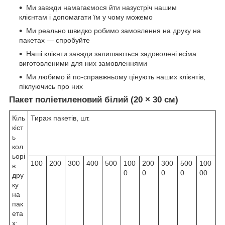
Ми завжди намагаємося йти назустріч нашим
клієнтам і допомагати їм у чому можемо
Ми реально швидко робимо замовлення на друку на
пакетах — спробуйте
Наші клієнти завжди залишаються задоволені всіма
виготовленими для них замовленнями
Ми любимо й по-справжньому цінують наших клієнтів,
піклуючись про них
Пакет поліетиленовий білий (20 × 30 см)
Кіль
Тираж пакетів, шт.
кіст
ь
кол
ьорі
100
200
300
400
500
100
200
300
500
100
в
0
0
0
0
00
дру
ку
на
пак
ета
х: