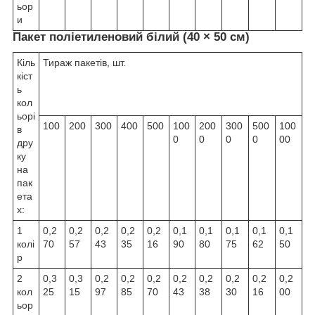
ьор
и
Пакет поліетиленовий білий (40 × 50 см)
Кіль
Тираж пакетів, шт.
кіст
ь
кол
ьорі
100
200
300
400
500
100
200
300
500
100
в
0
0
0
0
00
дру
ку
на
пак
ета
х:
1
0,2
0,2
0,2
0,2
0,2
0,1
0,1
0,1
0,1
0,1
колі
70
57
43
35
16
90
80
75
62
50
р
2
0,3
0,3
0,2
0,2
0,2
0,2
0,2
0,2
0,2
0,2
кол
25
15
97
85
70
43
38
30
16
00
ьор