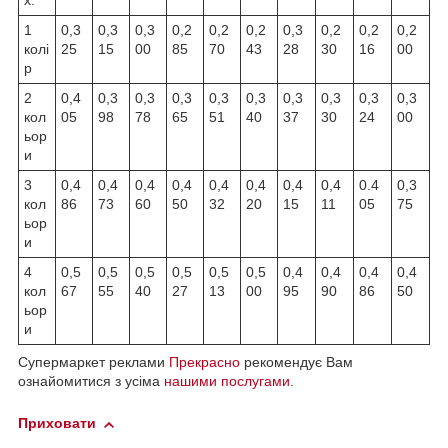
х:
1
0,3
0,3
0,3
0,2
0,2
0,2
0,3
0,2
0,2
0,2
колі
25
15
00
85
70
43
28
30
16
00
р
2
0,4
0,3
0,3
0,3
0,3
0,3
0,3
0,3
0,3
0,3
кол
05
98
78
65
51
40
37
30
24
00
ьор
и
3
0,4
0,4
0,4
0,4
0,4
0,4
0,4
0,4
0.4
0,3
кол
86
73
60
50
32
20
15
11
05
75
ьор
и
4
0,5
0,5
0,5
0,5
0,5
0,5
0,4
0,4
0,4
0,4
кол
67
55
40
27
13
00
95
90
86
50
ьор
и
Супермаркет реклами
Прекрасно
рекомендує Вам
ознайомитися з усіма
нашими послугами
.
Приховати