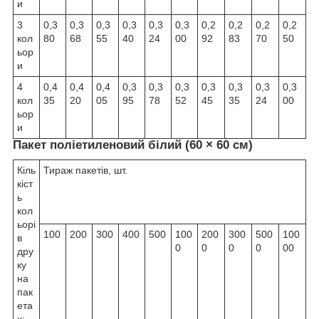
и
3
0,3
0,3
0,3
0,3
0,3
0,3
0,2
0,2
0,2
0,2
кол
80
68
55
40
24
00
92
83
70
50
ьор
и
4
0,4
0,4
0,4
0,3
0,3
0,3
0,3
0,3
0,3
0,3
кол
35
20
05
95
78
52
45
35
24
00
ьор
и
Пакет поліетиленовий білий (60 × 60 см)
Кіль
Тираж пакетів, шт.
кіст
ь
кол
ьорі
100
200
300
400
500
100
200
300
500
100
в
0
0
0
0
00
дру
ку
на
пак
ета