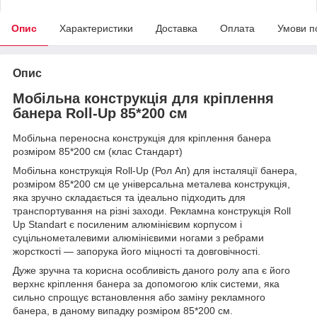
Опис
Характеристики
Доставка
Оплата
Умови п
Опис
Мобільна конструкція для кріплення
банера Roll-Up 85*200 см
Мобільна переносна конструкція для кріплення банера
розміром 85*200 см (клас Стандарт)
Мобільна конструкція Roll-Up (Рол Ап) для інсталяції банера,
розміром 85*200 см це універсальна металева конструкція,
яка зручно складається та ідеально підходить для
транспортування на різні заходи. Рекламна конструкція Roll
Up Standart є посиленим алюмінієвим корпусом і
суцільнометалевими алюмінієвими ногами з ребрами
жорсткості ― запорука його міцності та довговічності.
Дуже зручна та корисна особливість даного ролу апа є його
верхнє кріплення банера за допомогою клік системи, яка
сильно спрощує встановлення або заміну рекламного
банера, в даному випадку розміром 85*200 см.