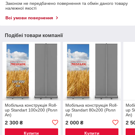
Законом не передбачено повернення та обмін даного товару
належної якості
Всі умови повернення
Подібні товари компанії
Мобільна конструкція Roll-
Мобільна конструкція Roll-
Мобі
up Standart 100x200 (Ролл
up Standart 80x200 (Ролл
up S
Ап)
Ап)
Ап)
2 300
2 000
2 5
₴
₴
Купити
Купити