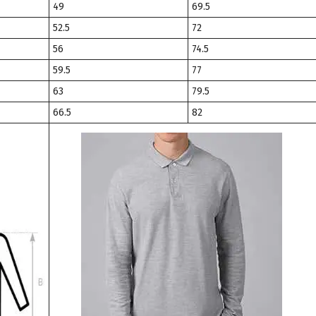
49
69.5
52.5
72
56
74.5
59.5
77
63
79.5
66.5
82