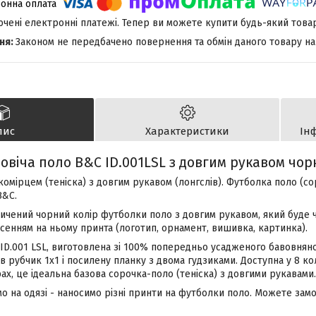
лючені електронні платежі. Тепер ви можете купити будь-який това
Законом не передбачено повернення та обмін даного товару на
пис
Характеристики
Ін
овіча поло B&C ID.001LSL з довгим рукавом чор
комірцем (теніска) з довгим рукавом (лонгслів). Футболка поло (со
B&C.
ичений чорний колір футболки поло з довгим рукавом, який буде ч
анесенням на ньому принта (логотип, орнамент, вишивка, картинка).
D.001 LSL, виготовлена зі 100% попередньо усадженого бавовняног
 в рубчик 1x1 і посилену планку з двома гудзиками. Доступна у 8 ко
рах, це ідеальна базова сорочка-поло (теніска) з довгими рукавами.
мо на одязі - наносимо різні принти на футболки поло. Можете замо