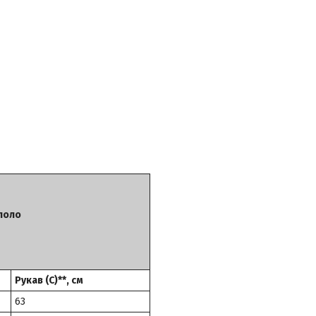
 поло
Рукав (C)**, см
63