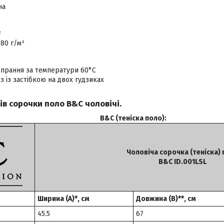
на
²
80 г/м²
 прання за температури 60°C
з із застібкою на двох гудзиках
ів сорочки поло B&C чоловічі.
B&C (теніска поло):
Чоловіча сорочка (теніска)
B&C ID.001LSL
Ширина (A)*, см
Довжина (B)**, см
45.5
67