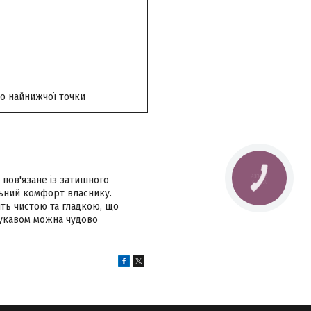
до найнижчої точки
КНОПКА
пов'язане із затишного
ЗВ'ЯЗКУ
льний комфорт власнику.
ть чистою та гладкою, що
рукавом можна чудово