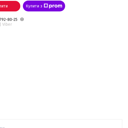
пити
Купити з
 792-80-25
| Viber