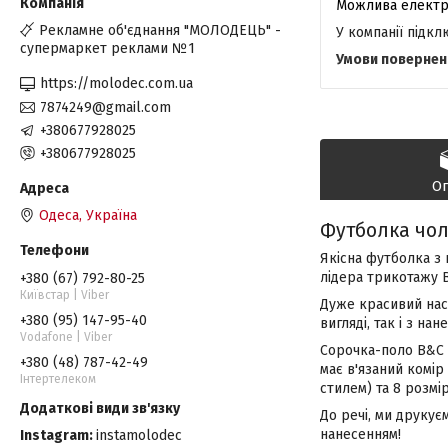
Рекламне об'єднання "МОЛОДЕЦЬ" -
У компанії підк
супермаркет реклами №1
https://molodec.com.ua
7874249@gmail.com
+380677928025
+380677928025
О
Одеса, Україна
Футболка чол
Якісна футболка з 
лідера трикотажу 
+380 (67) 792-80-25
Київстар | Viber
Дуже красивий нас
+380 (95) 147-95-40
вигляді, так і з н
Vodafone | Viber
Сорочка-поло B&C I
+380 (48) 787-42-49
має в'язаний комір
Інтертелеком
стилем) та 8 розмі
До речі, ми друкує
нанесенням!
Instagram
instamolodec