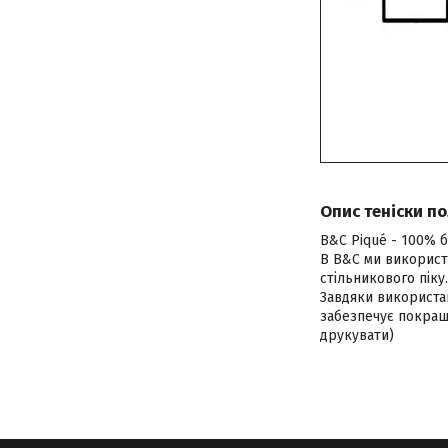
Опис теніски п
B&C Piqué - 100% 
В B&C ми використ
стільникового піку
Завдяки використа
забезпечує покращ
друкувати)