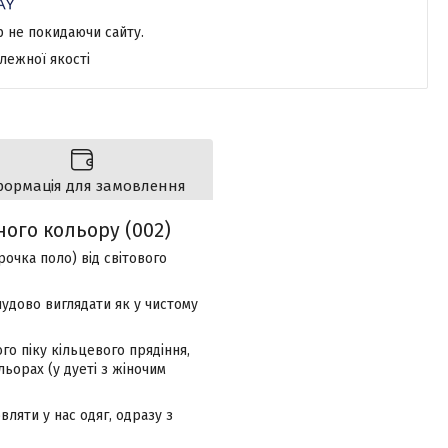
р не покидаючи сайту.
лежної якості
формація для замовлення
ного кольору (002)
рочка поло) від світового
удово виглядати як у чистому
о піку кільцевого прядіння,
льорах (у дуеті з жіночим
вляти у нас одяг, одразу з