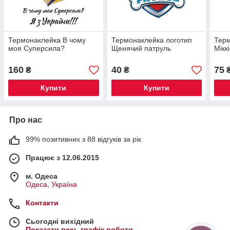
Термонаклейка В чому
Термонаклейка логотип
Терм
моя Суперсила?
Щенячий патруль
Мікк
160
40
75
₴
₴
Купити
Купити
Про нас
99% позитивних з 88 відгуків за рік
Працює з 12.06.2015
м. Одеса
Одеса, Україна
Контакти
Сьогодні вихідний
Показати весь графік роботи