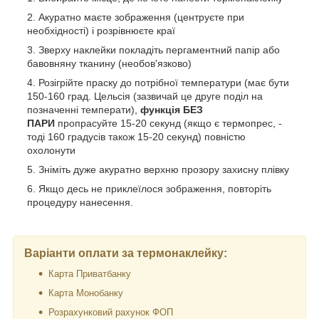
Акуратно маєте зображення (центруєте при
необхідності) і розрівнюєте краї
Зверху наклейки покладіть пергаментний папір або
бавовняну тканину (необов'язково)
Розігрійте праску до потрібної температури (має бути
150-160 град. Цельсія (зазвичай це друге поділ на
позначенні температи),
функція БЕЗ
ПАРИ
пропрасуйте 15-20 секунд (якщо є термопрес, -
тоді 160 градусів також 15-20 секунд) повністю
охолонути
Зніміть дуже акуратно верхню прозору захисну плівку
Якщо десь не приклеїлося зображення, повторіть
процедуру нанесення.
Варіанти оплати за термонаклейку:
Карта Приватбанку
Карта Монобанку
Розрахунковий рахунок ФОП