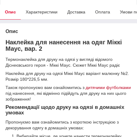
Опис
Характеристики
Доставка
Оплата
Умови п
Опис
Наклейка для нанесення на одяг Міккі
Маус, вар. 2
Термонаклейка для друку на одязі у вигляді відомого
Діснеєвського героя - Міккі Маус. Сюжет Міккі Маус радіє
Наклейка для друку на одязі Міккі Маус варіант малюнку №2.
Розмір 180*226,5 мм.
Також пропонуємо вам ознайомитись з
дитячими футболками
під нанесення, які відмінно підійдуть для друку на них цього
зображення!
Рекомендації щодо друку на одязі в домашніх
умовах
Пропонуємо вам ознайомитись з короткою інструкцією з
декорування одягу в домашніх умовах:
Вибирайте місце, де хочете нанести термонаклейку