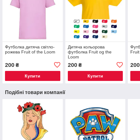
Футболка дитяча світло-
Дитяча кольорова
Футб
рожева Fruit of the Loom
футболка Fruit og the
Frui
Loom
200
200
200
₴
₴
Купити
Купити
Подібні товари компанії