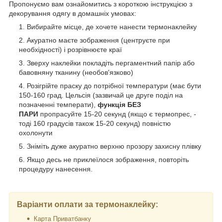
Пропонуємо вам ознайомитись з короткою інструкцією з
декорування одягу в домашніх умовах:
Вибирайте місце, де хочете нанести термонаклейку
Акуратно маєте зображення (центруєте при
необхідності) і розрівнюєте краї
Зверху наклейки покладіть пергаментний папір або
бавовняну тканину (необов'язково)
Розігрійте праску до потрібної температури (має бути
150-160 град. Цельсія (зазвичай це друге поділ на
позначенні температи),
функція БЕЗ
ПАРИ
пропрасуйте 15-20 секунд (якщо є термопрес, -
тоді 160 градусів також 15-20 секунд) повністю
охолонути
Зніміть дуже акуратно верхню прозору захисну плівку
Якщо десь не приклеїлося зображення, повторіть
процедуру нанесення.
Варіанти оплати за термонаклейку:
Карта Приватбанку