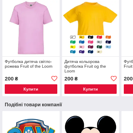
Футболка дитяча світло-
Дитяча кольорова
Футб
рожева Fruit of the Loom
футболка Fruit og the
Frui
Loom
200
200
200
₴
₴
Купити
Купити
Подібні товари компанії