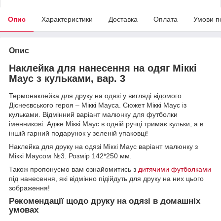
Опис
Характеристики
Доставка
Оплата
Умови п
Опис
Наклейка для нанесення на одяг Міккі
Маус з кульками, вар. 3
Термонаклейка для друку на одязі у вигляді відомого
Діснеєвського героя – Міккі Мауса. Сюжет Міккі Маус із
кульками. Відмінний варіант малюнку для футболки
іменникові. Адже Міккі Маус в одній ручці тримає кульки, а в
іншій гарний подарунок у зеленій упаковці!
Наклейка для друку на одязі Міккі Маус варіант малюнку з
Міккі Маусом №3. Розмір 142*250 мм.
Також пропонуємо вам ознайомитись з
дитячими футболками
під нанесення, які відмінно підійдуть для друку на них цього
зображення!
Рекомендації щодо друку на одязі в домашніх
умовах