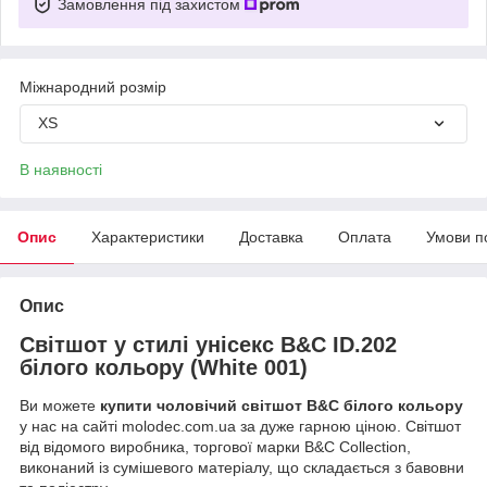
Замовлення під захистом
Міжнародний розмір
XS
В наявності
Опис
Характеристики
Доставка
Оплата
Умови п
Опис
Світшот у стилі унісекс B&C ID.202
білого кольору (White 001)
Ви можете
купити чоловічий світшот B&C білого кольору
у нас на сайті molodec.com.ua за дуже гарною ціною. Світшот
від відомого виробника, торгової марки B&C Collection,
виконаний із сумішевого матеріалу, що складається з бавовни