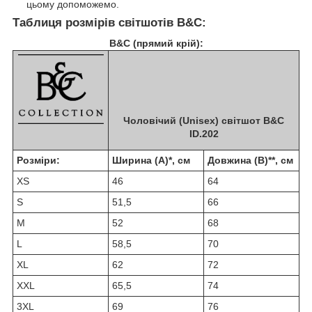
цьому допоможемо.
Таблиця розмірів світшотів B&C:
B&C (прямий крій):
Чоловічий (Unisex) світшот B&C
ID.202
Розміри:
Ширина (A)*, см
Довжина (B)**, см
XS
46
64
S
51,5
66
M
52
68
L
58,5
70
XL
62
72
XXL
65,5
74
3XL
69
76