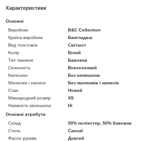
Характеристики
Основні
Виробник
B&C Collection
Країна виробник
Бангладеш
Вид толстовок
Світшот
Колір
Білий
Тип тканини
Бавовна
Сезонність
Всесезонний
Капюшон
Без капюшона
Малюнки і написи
Без малюнків і написів
Стан
Новий
Міжнародний розмір
XS
Наявність капюшона
Ні
Основні атрибути
Склад
50% поліестер, 50% бавовна
Стиль
Casual
Фасон рукава
Довгий