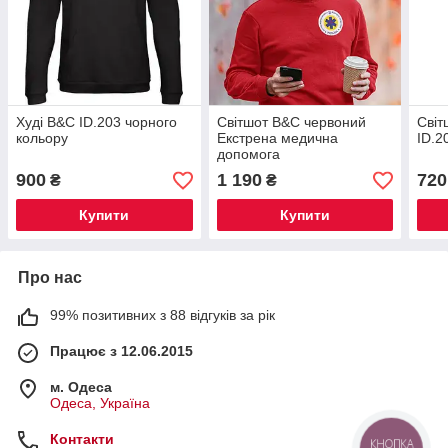
Худі B&C ID.203 чорного
Світшот B&C червоний
Світ
кольору
Екстрена медична
ID.2
допомога
900
1 190
720
₴
₴
Купити
Купити
Про нас
99% позитивних з 88 відгуків за рік
Працює з 12.06.2015
м. Одеса
Одеса, Україна
Контакти
КНОПКА