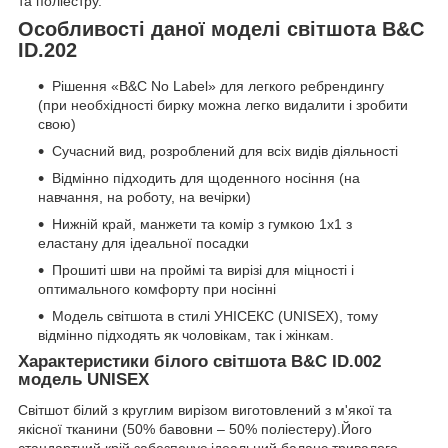
та поліестру.
Особливості даної моделі світшота B&C
ID.202
Рішення «B&C No Label» для легкого ребрендингу
(при необхідності бирку можна легко видалити і зробити
свою)
Сучасний вид, розроблений для всіх видів діяльності
Відмінно підходить для щоденного носіння (на
навчання, на роботу, на вечірки)
Нижній край, манжети та комір з гумкою 1x1 з
еластану для ідеальної посадки
Прошиті шви на проймі та вирізі для міцності і
оптимального комфорту при носінні
Модель світшота в стилі УНІСЕКС (UNISEX), тому
відмінно підходять як чоловікам, так і жінкам.
Характеристики білого світшота B&C ID.002
модель UNISEX
Світшот білий з круглим вирізом виготовлений з м'якої та
якісної тканини (50% бавовни – 50% поліестеру).Його
стандартний крій забезпечує ідеальний баланс тривалого