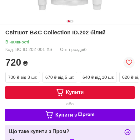
Світшот B&C Collection ID.202 білий
В наявності
Код: BC-ID.202-001-XS
Опт і роздріб
720
₴
700 ₴
від 3 шт.
670 ₴
від 5 шт.
640 ₴
від 10 шт.
620 ₴
ві
Купити
або
Купити з
Що таке купити з Пром?