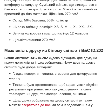
комфорту та силуету. Сумішний світшот, що складається з
бавовни та поліестру. Круглі ворота. М'який еластичний та
приємний до тіла матеріал. Щільність 270 г\м2
Склад: 50% бавовна, 50% поліестр
Широка таблиця розмірів: XS, S, M, L, XL, XXL, 3XL
Велика кольорова гама, що налічує 12 кольорів
Щільність тканини 270 г/м
2
Можливість друку на білому світшоті B&C ID.202
Білий світшот B&C ID.202
чудово підходить для друку на
ньому логотипів та інших зображень. Чому друк на цьому
світшоті буде добре виходити:
Гладка поверхня тканини, створена для декорування
виробу
Тканина була протестована, щоб гарантувати відмінні
результати при різних техніках декорування, а саме
трафаретний друк, термоперенесення, вишивка
Щодо друку зображень на цьому світшоті ви також
можете
звертатися до нас
ми вам із задоволенням у