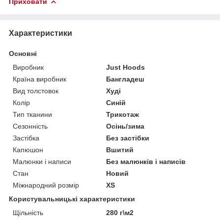
Приховати
Характеристики
Основні
Виробник
Just Hoods
Країна виробник
Бангладеш
Вид толстовок
Худі
Колір
Синій
Тип тканини
Трикотаж
Сезонність
Осінь/зима
Застібка
Без застібки
Капюшон
Вшитий
Малюнки і написи
Без малюнків і написів
Стан
Новий
Міжнародний розмір
XS
Користувальницькі характеристики
Щільність
280 г\м2