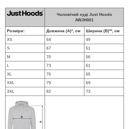
Чоловічий худі Just Hoods
AWJH001
Розміри:
Довжина (A)*, см
Ширина (B)**, см
XS
64
49
S
67
51
M
70
56
L
73
61
XL
76
65
XXL
79
69
3XL
82
73