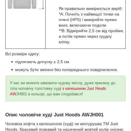
Як правильно вимірюється виріб:
*A: Почніть з найвищої точки на
плечі (HPS) і виміряйте прямо
вниз, включаючи подоли.
**B: Відміряйте 2,5 см від пройми,
а потім прямо через грудну
клітку.
Всі розміри одягу:
підлягають допуску ± 2,5 см.
можуть бути змінені без попереднього повідомлення.
У нас ви можете замовити чудову якісну, дуже приємну до
тіла чоловічу толстовку худ
і з капюшоном Just Hoods
AW
JH001 в кольорі, що вам сподобався!
Опис чоловіче худі Just Hoods AWJH001
Чоловіча кофта з капюшоном (худі) чи кенгурушка TM Just
Hoods. Красивий яскравий та насичений жовтий колір унісекс