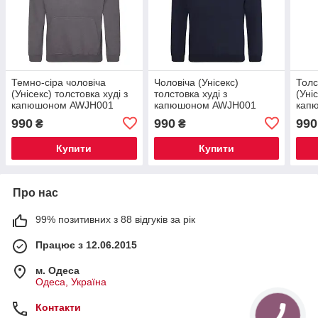
Темно-сіра чоловіча
Чоловіча (Унісекс)
Толс
(Унісекс) толстовка худі з
толстовка худі з
(Уніс
капюшоном AWJH001
капюшоном AWJH001
кап
темно-синя
соня
990
990
990
₴
₴
Купити
Купити
Про нас
99% позитивних з 88 відгуків за рік
Працює з 12.06.2015
м. Одеса
Одеса, Україна
Контакти