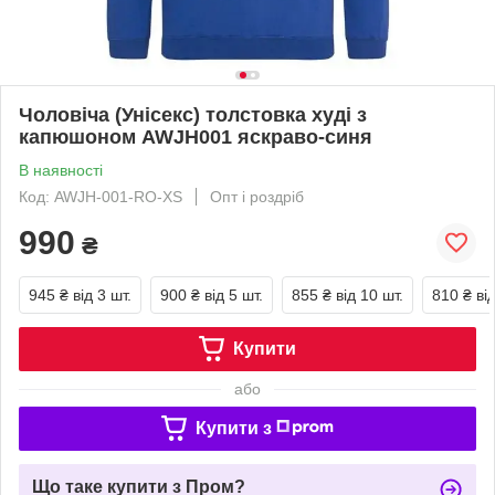
Чоловіча (Унісекс) толстовка худі з
капюшоном AWJH001 яскраво-синя
В наявності
Код: AWJH-001-RO-XS
Опт і роздріб
990
₴
945 ₴
від 3 шт.
900 ₴
від 5 шт.
855 ₴
від 10 шт.
810 ₴
ві
Купити
або
Купити з
Що таке купити з Пром?