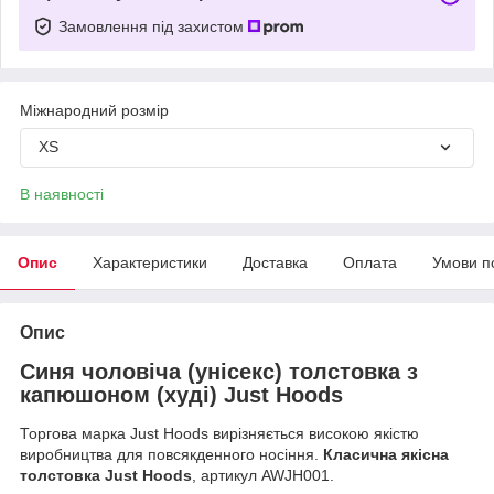
Замовлення під захистом
Міжнародний розмір
XS
В наявності
Опис
Характеристики
Доставка
Оплата
Умови п
Опис
Синя чоловіча (унісекс) толстовка з
капюшоном (худі) Just Hoods
Торгова марка Just Hoods вирізняється високою якістю
виробництва для повсякденного носіння.
Класична якісна
толстовка Just Hoods
, артикул AWJH001.