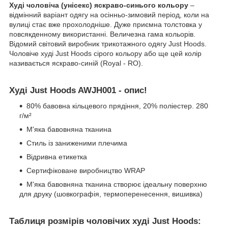
Худі чоловіча (унісекс) яскраво-синього кольору
–
відмінний варіант одягу на осінньо-зимовий період, коли на
вулиці стає вже прохолодніше. Дуже приємна толстовка у
повсякденному використанні. Величезна гама кольорів.
Відомий світовий виробник трикотажного одягу Just Hoods.
Чоловіче худі Just Hoods сірого кольору або ще цей колір
називається яскраво-синій (Royal - RO).
Худі Just Hoods AWJH001 - опис!
80% бавовна кільцевого прядіння, 20% поліестер. 280
г/м²
М'яка бавовняна тканина
Стиль із заниженими плечима
Відривна етикетка
Сертифіковане виробництво WRAP
М'яка бавовняна тканина створює ідеальну поверхню
для друку (шовкографія, термоперенесення, вишивка)
Таблиця розмірів чоловічих худі Just Hoods: