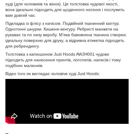
худі (для чоловиків та жінок). Ця толстовка чудової якості,
вона ідеально підходить для щоденного носіння і послужить
вам довгий час.
Підкладка із флісу з начісом. Подвійний тканинний каптур.
Однотонні шнурки. Кишеня-кенгуру. Ребристі манжети на
рукавах та по низу виробу. М'яка бавовняна тканина створює
ідеальну поверхню для друку, а відривна етикетка підходить
для ребрендингу.
Толстовка з капюшоном Just Hoods AWJH001 чудово
підходить для нанесення принтів, логотипів, написів і тому
подібних малюнків.
Відео того як виглядає чоловіче худі Just Hoods: