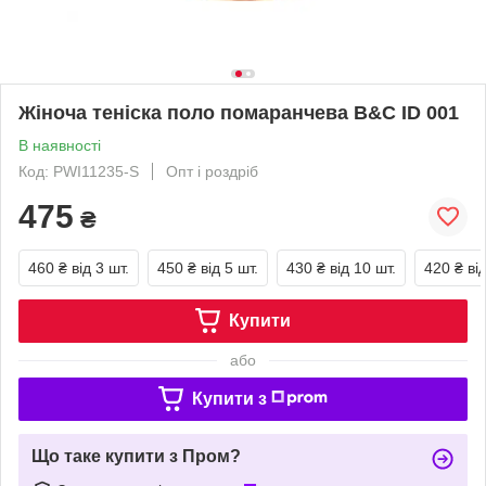
Жіноча теніска поло помаранчева B&C ID 001
В наявності
Код: PWI11235-S
Опт і роздріб
475
₴
460 ₴
від 3 шт.
450 ₴
від 5 шт.
430 ₴
від 10 шт.
420 ₴
ві
Купити
або
Купити з
Що таке купити з Пром?