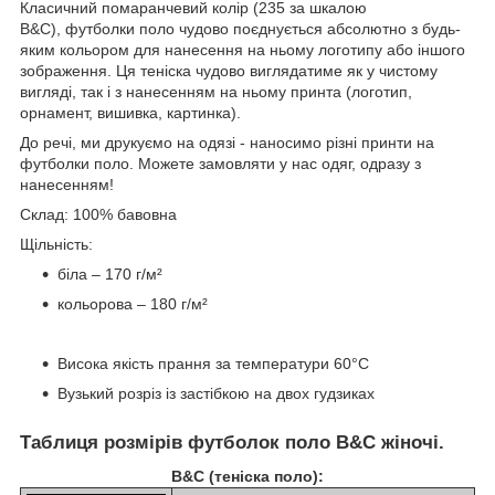
Класичний помаранчевий колір (235 за шкалою
B&C), футболки поло чудово поєднується абсолютно з будь-
яким кольором для нанесення на ньому логотипу або іншого
зображення. Ця теніска чудово виглядатиме як у чистому
вигляді, так і з нанесенням на ньому принта (логотип,
орнамент, вишивка, картинка).
До речі, ми друкуємо на одязі - наносимо різні принти на
футболки поло. Можете замовляти у нас одяг, одразу з
нанесенням!
Склад: 100% бавовна
Щільність:
біла – 170 г/м²
кольорова – 180 г/м²
Висока якість прання за температури 60°C
Вузький розріз із застібкою на двох гудзиках
Таблиця розмірів футболок поло B&C жіночі.
B&C (теніска поло):