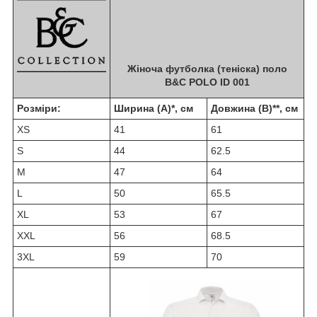
Жіноча футболка (теніска) поло
B&C POLO ID 001
Розміри:
Ширина (A)*, см
Довжина (B)**, см
XS
41
61
S
44
62.5
M
47
64
L
50
65.5
XL
53
67
XXL
56
68.5
3XL
59
70