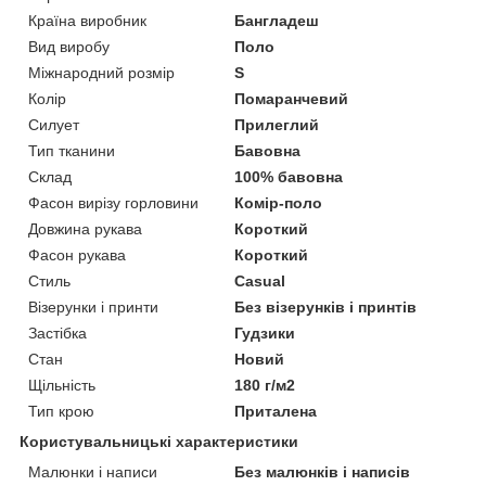
Країна виробник
Бангладеш
Вид виробу
Поло
Міжнародний розмір
S
Колір
Помаранчевий
Силует
Прилеглий
Тип тканини
Бавовна
Склад
100% бавовна
Фасон вирізу горловини
Комір-поло
Довжина рукава
Короткий
Фасон рукава
Короткий
Стиль
Casual
Візерунки і принти
Без візерунків і принтів
Застібка
Гудзики
Стан
Новий
Щільність
180 г/м2
Тип крою
Приталена
Користувальницькі характеристики
Малюнки і написи
Без малюнків і написів