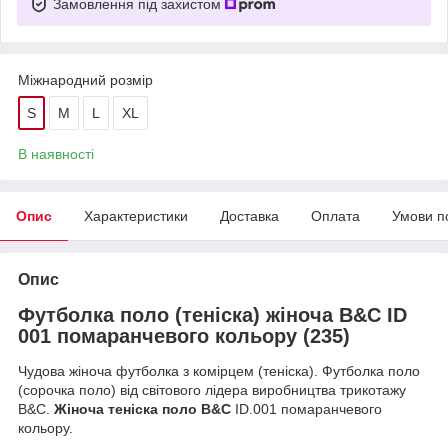
Замовлення під захистом
Міжнародний розмір
S
M
L
XL
В наявності
Опис
Характеристики
Доставка
Оплата
Умови п
Опис
Футболка поло (теніска) жіноча B&C ID
001 помаранчевого кольору (235)
Чудова жіноча футболка з комірцем (теніска). Футболка поло
(сорочка поло) від світового лідера виробництва трикотажу
B&C.
Жіноча теніска поло B&C
ID.001 помаранчевого
кольору.