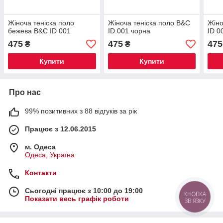
Жіноча теніска поло
Жіноча теніска поло B&C
Жіно
бежева B&C ID 001
ID.001 чорна
ID 0
475
475
475
₴
₴
Купити
Купити
Про нас
99% позитивних з 88 відгуків за рік
Працює з 12.06.2015
м. Одеса
Одеса, Україна
Контакти
Сьогодні працює з 10:00 до 19:00
КНОПКА
Показати весь графік роботи
ЗВ'ЯЗКУ