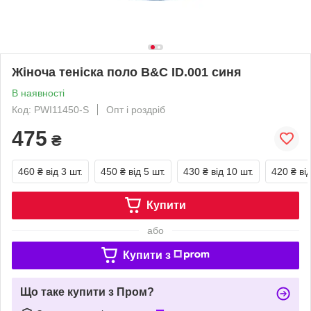
Жіноча теніска поло B&C ID.001 синя
В наявності
Код: PWI11450-S
Опт і роздріб
475
₴
460 ₴
від 3 шт.
450 ₴
від 5 шт.
430 ₴
від 10 шт.
420 ₴
ві
Купити
або
Купити з
Що таке купити з Пром?