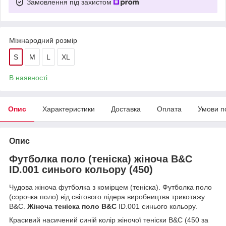
Замовлення під захистом
Міжнародний розмір
S
M
L
XL
В наявності
Опис
Характеристики
Доставка
Оплата
Умови п
Опис
Футболка поло (теніска) жіноча B&C
ID.001 синього кольору (450)
Чудова жіноча футболка з комірцем (теніска). Футболка поло
(сорочка поло) від світового лідера виробництва трикотажу
B&C.
Жіноча теніска поло B&C
ID.001 синього кольору.
Красивий насичений синій колір жіночої теніски B&C (450 за