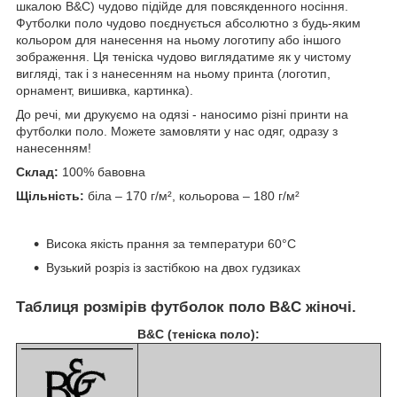
шкалою B&C) чудово підійде для повсякденного носіння.
Футболки поло чудово поєднується абсолютно з будь-яким
кольором для нанесення на ньому логотипу або іншого
зображення. Ця теніска чудово виглядатиме як у чистому
вигляді, так і з нанесенням на ньому принта (логотип,
орнамент, вишивка, картинка).
До речі, ми друкуємо на одязі - наносимо різні принти на
футболки поло. Можете замовляти у нас одяг, одразу з
нанесенням!
Склад:
100% бавовна
Щільність:
біла – 170 г/м², кольорова – 180 г/м²
Висока якість прання за температури 60°C
Вузький розріз із застібкою на двох гудзиках
Таблиця розмірів футболок поло B&C жіночі.
B&C (теніска поло):