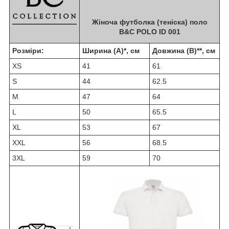
Жіноча футболка (теніска) поло
B&C POLO ID 001
Розміри:
Ширина (A)*, см
Довжина (B)**, см
XS
41
61
S
44
62.5
M
47
64
L
50
65.5
XL
53
67
XXL
56
68.5
3XL
59
70