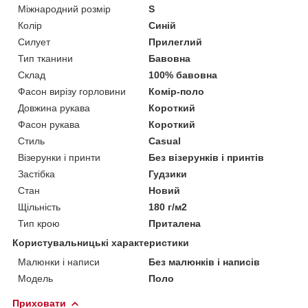
Міжнародний розмір
S
Колір
Синій
Силует
Прилеглий
Тип тканини
Бавовна
Склад
100% бавовна
Фасон вирізу горловини
Комір-поло
Довжина рукава
Короткий
Фасон рукава
Короткий
Стиль
Casual
Візерунки і принти
Без візерунків і принтів
Застібка
Гудзики
Стан
Новий
Щільність
180 г/м2
Тип крою
Приталена
Користувальницькі характеристики
Малюнки і написи
Без малюнків і написів
Модель
Поло
Приховати