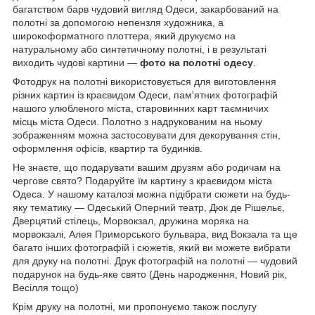
багатством барв чудовий вигляд Одеси, закарбований на
полотні за допомогою непензля художника, а
широкоформатного плоттера, який друкуємо на
натуральному або синтетичному полотні, і в результаті
виходить чудові картини —
фото на полотні одесу
.
Фотодрук на полотні використовується для виготовлення
різних картин із краєвидом Одеси, пам'ятних фотографій
нашого улюбленого міста, старовинних карт таємничих
місць міста Одеси. Полотно з надрукованим на ньому
зображенням можна застосовувати для декорування стін,
оформлення офісів, квартир та будинків.
Не знаєте, що подарувати вашим друзям або родичам на
чергове свято? Подаруйте їм картину з краєвидом міста
Одеса. У нашому каталозі можна підібрати сюжети на будь-
яку тематику — Одеський Оперний театр, Дюк де Рішельє,
Дверцятий стілець, Морвокзал, дружина моряка на
морвокзалі, Алея Приморського бульвара, вид Вокзала та ще
багато інших фотографій і сюжетів, який ви можете вибрати
для друку на полотні. Друк фотографій на полотні — чудовий
подарунок на будь-яке свято (День народження, Новий рік,
Весілля тощо)
Крім друку на полотні, ми пропонуємо також послугу