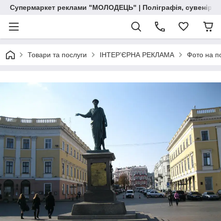
Супермаркет реклами "МОЛОДЕЦЬ" | Поліграфія, сувенірна 
Товари та послуги
ІНТЕР’ЄРНА РЕКЛАМА
Фото на п