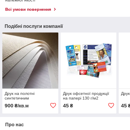
належної якості
Всі умови повернення
Подібні послуги компанії
Друк на полотні
Друк офсетної продукції
Друк
синтетичним
на папері 130 г/м2
900
45
45
₴/кв.м
₴
Про нас