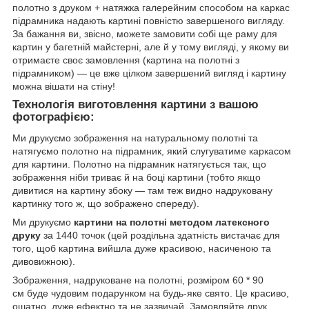
полотно з друком + натяжка галерейним способом на каркас
підрамника надають картині повністю завершеного вигляду.
За бажання ви, звісно, можете замовити собі ще раму для
картин у багетній майстерні, але й у тому вигляді, у якому ви
отримаєте своє замовлення (картина на полотні з
підрамником) — це вже цілком завершений вигляд і картину
можна вішати на стіну!
Технологія виготовлення картини з вашою
фотографією:
Ми друкуємо зображення на натуральному полотні та
натягуємо полотно на підрамник, який слугуватиме каркасом
для картини. Полотно на підрамник натягується так, що
зображення ніби триває й на боці картини (тобто якщо
дивитися на картину збоку — там теж видно надруковану
картинку того ж, що зображено спереду).
Ми друкуємо
картини на полотні методом латексного
друку
за 1440 точок (цей роздільна здатність вистачає для
того, щоб картина вийшла дуже красивою, насиченою та
дивовижною).
Зображення, надруковане на полотні, розміром 60 * 90
см буде чудовим подарунком на будь-яке свято. Це красиво,
ошатно, дуже ефектно та не зазвичай. Замовляйте друк