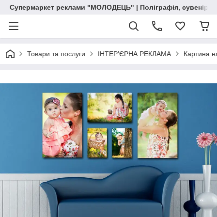
Супермаркет реклами "МОЛОДЕЦЬ" | Поліграфія, сувенірна 
Товари та послуги
ІНТЕР’ЄРНА РЕКЛАМА
Картина н