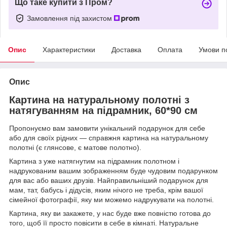
Що таке купити з Пром?
Замовлення під захистом
Опис
Характеристики
Доставка
Оплата
Умови п
Опис
Картина на натуральному полотні з
натягуванням на підрамник, 60*90 см
Пропонуємо вам замовити унікальний подарунок для себе
або для своїх рідних — справжня картина на натуральному
полотні (є глянсове, є матове полотно).
Картина з уже натягнутим на підрамник полотном і
надрукованим вашим зображенням буде чудовим подарунком
для вас або ваших друзів. Найправильніший подарунок для
мам, тат, бабусь і дідусів, яким нічого не треба, крім вашої
сімейної фотографії, яку ми можемо надрукувати на полотні.
Картина, яку ви закажете, у нас буде вже повністю готова до
того, щоб її просто повісити в себе в кімнаті. Натуральне