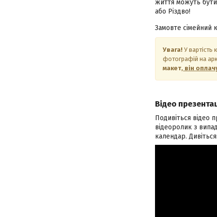
життя можуть бути
або Різдво!
Замовте сімейний к
Увага!
У вартість 
фотографій на арк
макет,
він оплач
Відео презента
Подивіться відео 
відеоролик з випа
календар. Дивіться