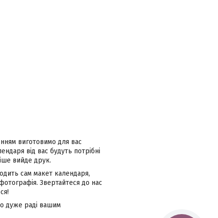
ленням виготовимо для вас
ндаря від вас будуть потрібні
іше вийде друк.
ходить сам макет календаря,
фотографія. Звертайтеся до нас
ся!
мо дуже раді вашим