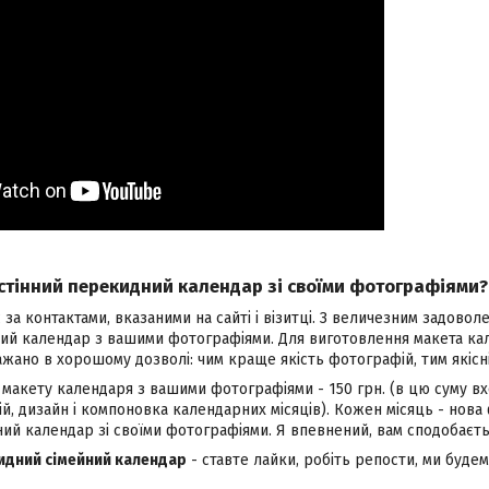
стінний перекидний календар зі своїми фотографіями?
 за контактами, вказаними на сайті і візитці. З величезним задово
ий календар з вашими фотографіями. Для виготовлення макета кале
ажано в хорошому дозволі: чим краще якість фотографій, тим якісн
 макету календаря з вашими фотографіями - 150 грн. (в цю суму в
, дизайн і компоновка календарних місяців). Кожен місяць - нова 
ний календар зі своїми фотографіями. Я впевнений, вам сподобаєть
идний сімейний календар
- ставте лайки, робіть репости, ми буде