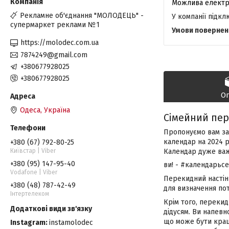
Рекламне об'єднання "МОЛОДЕЦЬ" -
У компанії підк
супермаркет реклами №1
https://molodec.com.ua
7874249@gmail.com
+380677928025
+380677928025
О
Одеса, Україна
Сімейний пер
Пропонуємо вам за
календар на 2024 р
+380 (67) 792-80-25
Київстар | Viber
Календар дуже важл
+380 (95) 147-95-40
ви! - #календарьс
Vodafone | Viber
Перекидний настінн
+380 (48) 787-42-49
для визначення пот
Інтертелеком
Крім того, перекид
дідусям. Ви напевн
що може бути краще
Instagram
instamolodec