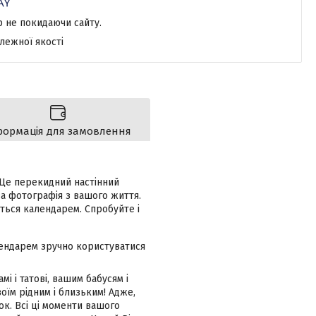
р не покидаючи сайту.
лежної якості
формація для замовлення
 Це перекидний настінний
ва фотографія з вашого життя.
ться календарем. Спробуйте і
лендарем зручно користуватися
і і татові, вашим бабусям і
оїм рідним і близьким! Адже,
ок. Всі ці моменти вашого