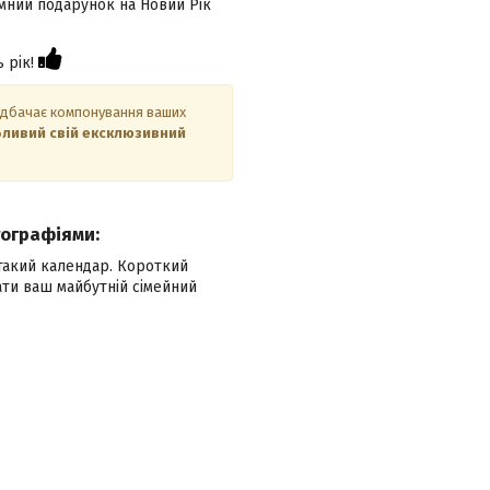
ємний подарунок на Новий Рік
ь рік!
редбачає компонування ваших
бливий свій ексклюзивний
тографіями:
 такий календар. Короткий
ати ваш майбутній сімейний