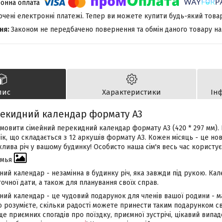
лючені електронні платежі. Тепер ви можете купити будь-який това
Законом не передбачено повернення та обмін даного товару на
пис
Характеристики
Ін
екидний календар формату А3
мовити сімейний перекидний календар формату А3 (420 * 297 мм).
ік, що складається з 12 аркушів формату А3. Кожен місяць - це но
ива річ у вашому будинку! Особисто наша сім'я весь час користує
емья
ий календар - незамінна в будинку річ, яка завжди під рукою. Ка
очної дати, а також для планування своїх справ.
ний календар - це чудовий подарунок для членів вашої родини - мам
о розумієте, скільки радості можете принести таким подарунком св
 приємних спогадів про поїздку, приємної зустрічі, цікавий випад