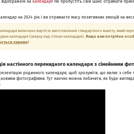
 відображені на
календарі
! Не пропустіть свій шанс отримати при
алендар на 2024 рік і ви отримаєте масу позитивних емоцій на вес
календаря включено вартість виготовлення стандартного макету, який пе
ушах календаря (зверху над сіткою календаря).
Якщо вам потрібен осо
ується окремо
!
ція настінного перекидного календаря з сімейними фо
презентацію родинного календаря, щоб зрозуміти, що являє з себе
дковими фотографіями. Тут наочно можна побачити, як буде вигляд
: