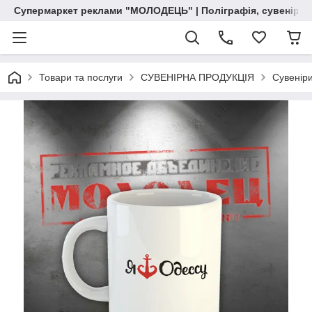
Супермаркет реклами "МОЛОДЕЦЬ" | Поліграфія, сувенірна 
Товари та послуги
СУВЕНІРНА ПРОДУКЦІЯ
Сувеніри