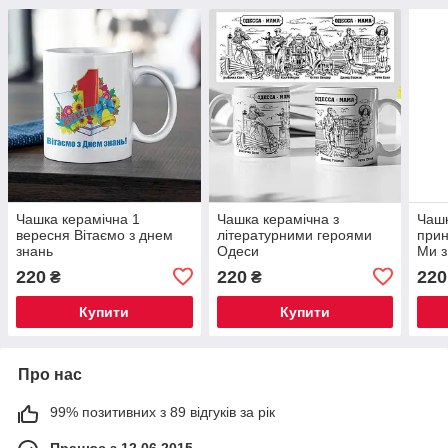
Чашка керамічна 1
Чашка керамічна з
Чашк
вересня Вітаємо з днем ​​
літературними героями
прин
знань
Одеси
Ми з
220
220
220
₴
₴
Купити
Купити
Про нас
99% позитивних з 89 відгуків за рік
Працює з 12.06.2015