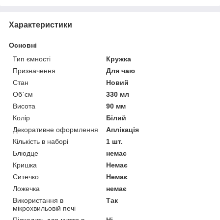
Характеристики
Основні
Тип ємності
Кружка
Призначення
Для чаю
Стан
Новий
Об`єм
330 мл
Висота
90 мм
Колір
Білий
Декоративне оформлення
Аплікація
Кількість в наборі
1 шт.
Блюдце
немає
Кришка
Немає
Ситечко
Немає
Ложечка
немає
Використання в
Так
мікрохвильовій печі
Підходить для миття в
Ні