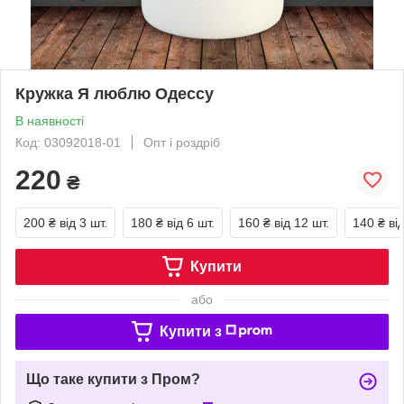
Кружка Я люблю Одессу
В наявності
Код: 03092018-01
Опт і роздріб
220
₴
200 ₴
від 3 шт.
180 ₴
від 6 шт.
160 ₴
від 12 шт.
140 ₴
ві
Купити
або
Купити з
Що таке купити з Пром?