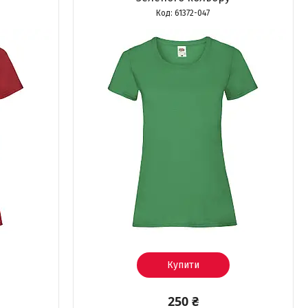
61372-047
Купити
250 ₴