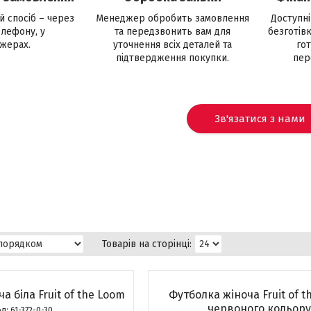
й спосіб – через
Менеджер обробить замовлення
Доступні
елефону, у
та передзвонить вам для
безготів
жерах.
уточнення всіх деталей та
гот
підтвердження покупки.
пер
Зв'язатися з нами
а біла Fruit of the Loom
Футболка жіноча Fruit of 
червоного кольору
61-372-0-30