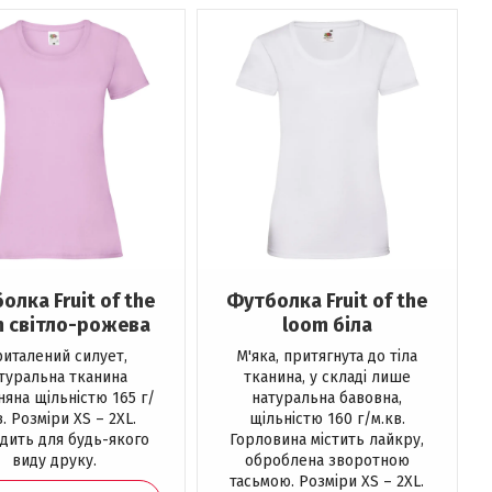
олка Fruit of the
Футболка Fruit of the
m світло-рожева
loom біла
италений силует,
М'яка, притягнута до тіла
туральна тканина
тканина, у складі лише
няна щільністю 165 г/
натуральна бавовна,
в. Розміри XS – 2XL.
щільністю 160 г/м.кв.
дить для будь-якого
Горловина містить лайкру,
виду друку.
оброблена зворотною
тасьмою. Розміри XS – 2XL.