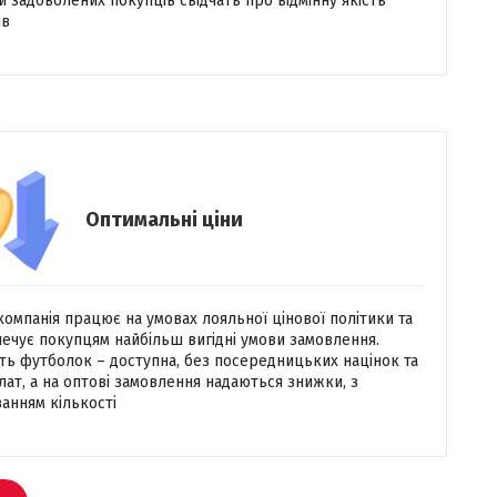
и задоволених покупців свідчать про відмінну якість
ів
Оптимальні ціни
омпанія працює на умовах лояльної цінової політики та
ечує покупцям найбільш вигідні умови замовлення.
ть футболок – доступна, без посередницьких націнок та
ат, а на оптові замовлення надаються знижки, з
анням кількості