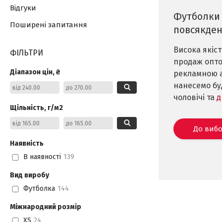
Відгуки
Футболки ж
Поширені запитання
повсякден
Висока якіст
ФІЛЬТРИ
продаж оптом
Діапазон цін, ₴
рекламною а
нанесемо бу
чоловічі та
д
Щільність, г/м2
До вибо
Наявність
В наявності
139
Вид виробу
Футболка
144
Міжнародний розмір
XS
24