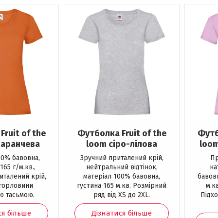
ruit of the
Футболка Fruit of the
Футб
маранчева
loom сіро-лілова
loo
00% бавовна,
Зручний приталений крій,
Пр
165 г/м.кв.,
нейтральний відтінок,
на
италений крій,
матеріал 100% бавовна,
бавов
горловини
густина 165 м.кв. Розмірний
м.к
ю тасьмою.
ряд від XS до 2XL.
Підхо
ся більше
Дізнатися більше