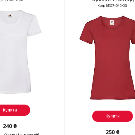
61372-040-XS
Купити
Купити
240 ₴
250 ₴