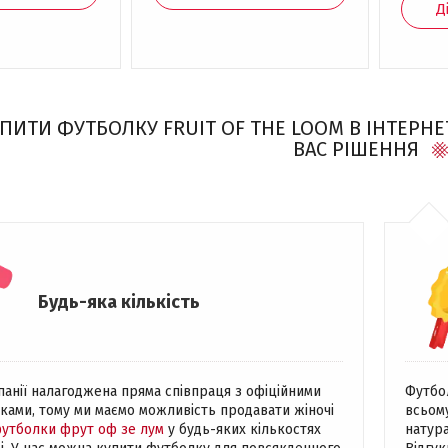
Д
ПИТИ ФУТБОЛКУ FRUIT OF THE LOOM В ІНТЕРНЕ
ВАС РІШЕННЯ
Будь-яка кількість
панії налагоджена пряма співпраця з офіційними
Футбо
ками, тому ми маємо можливість продавати жіночі
всьому
футболки фрут оф зе лум
у будь-яких кількостях
натура