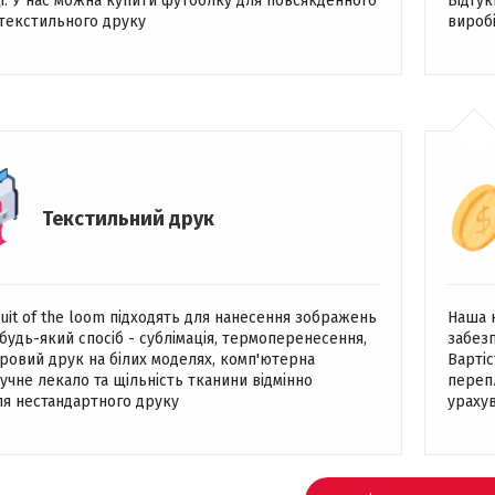
ці. У нас можна купити футболку для повсякденного
Відгук
 текстильного друку
вироб
Текстильний друк
uit of the loom підходять для нанесення зображень
Наша к
 будь-який спосіб - сублімація, термоперенесення,
забезп
овий друк на білих моделях, комп'ютерна
Вартіс
учне лекало та щільність тканини відмінно
перепл
ля нестандартного друку
урахув