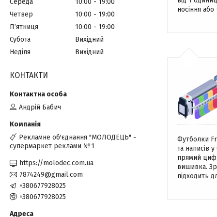
від 1 одини
Середа
10:00
19:00
носіння або
Четвер
10:00
19:00
Пʼятниця
10:00
19:00
Субота
Вихідний
Неділя
Вихідний
КОНТАКТИ
Андрій Бабич
Рекламне об'єднання "МОЛОДЕЦЬ" -
Футболки Fr
супермаркет реклами №1
та написів у
прямий цифр
https://molodec.com.ua
вишивка. Зр
7874249@gmail.com
підходить д
+380677928025
+380677928025