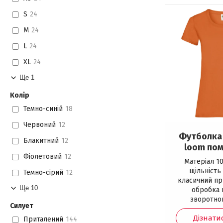
S
24
M
24
L
24
XL
24
Ще 1
Колір
Темно-синій
18
Червоний
12
Футболка F
Блакитний
12
loom по
Фіолетовий
12
Матеріал 1
щільність 
Темно-сірий
12
класичний пр
Ще 10
обробка 
зворотно
Силует
Дізнати
Приталений
144