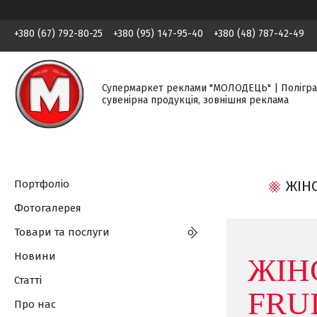
+380 (67) 792-80-25
+380 (95) 147-95-40
+380 (48) 787-42-49
Супермаркет реклами "МОЛОДЕЦЬ" | Полігра
сувенірна продукція, зовнішня реклама
Портфоліо
ЖІНО
Фотогалерея
Товари та послуги
Новини
ЖІН
Статті
FRU
Про нас